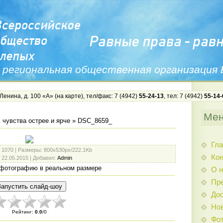
 региональная общественная организация
 Ленина, д. 100 «А» (
на карте
), тел/факс: 7 (4942)
55-24-13
, тел: 7 (4942)
55-14-
Ме
 чувства острее и ярче
» DSC_8659_
Гла
: 1070 |
Размеры
: 800x530px/222.1Kb
Ко
: 22.05.2015 |
Добавил
:
Admin
фотографию в реальном размере
О н
Пр
Дос
Нов
Рейтинг
:
0.0
/
0
Фо