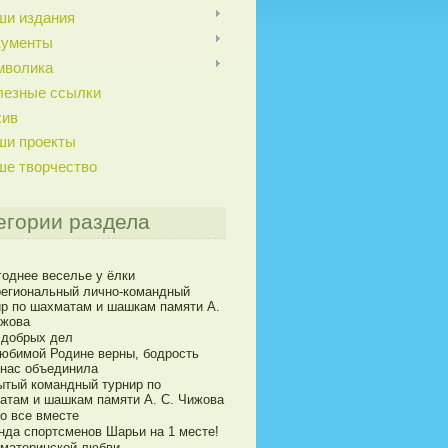
ши издания
кументы
мволика
лезные ссылки
хив
ши проекты
ше творчество
егории раздела
годнее веселье у ёлки
егиональный лично-командный
ир по шахматам и шашкам памяти А.
ижова
 добрых дел
юбимой Родине верны, бодрость
 нас объединила
ытый командный турнир по
атам и шашкам памяти А. С. Чижова
о все вместе
нда спортсменов Шарьи на 1 месте!
 материнской любви