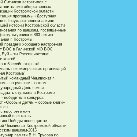
ей Ситников встретился с
ставителями общественных
низаций Костромской области
изация программы «Доступная
а» в Государственном архиве
йшей истории Костромской области
внования по шашкам, посвящённые
физкультурника и 863-летию
ания г. Костромы
ий праздник хорошего настроения
ет ВОС в Галичской МО ВОС
 Буй – ты России частица!
с книгой
а в бассейн открыта!
иваль некоммерческих организаций
рая Кострома"
ытый командный Чемпионат г.
ромы по русским шашкам
ународный День семьи
надцать стульев» в Костроме
 - победители конкурса
кт «Особым детям – особые книги»
ршен
ства острее и ярче
ычный спектакль
етию Победы посвящается
ый Чемпионат Костромской области
усским шашкам-2015
турнир памяти В.Н. Трусова по