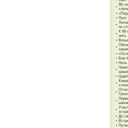
90–л
слеп
«Под
Поэт
Личн
по с
К 90
нить
Возь
Обла
шашк
«Осо
Бои 
Ночь
Чемп
шашк
Цирк!
Кома
слеп
Отче
Гали
Перв
шахм
Учас
эстр
До с
Встре
Путе