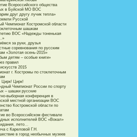
етие Всероссийского общества
ых в Буйской МО ВОС
арим друг другу лучик тепла»
 земли Русской
ый Чемпионат Костромской области
токлеточным шашкам
-летию ВОС «Надежды тоненькая
…»
мёмся за руки, друзья
стные соревнования по русским
ам «Золотая осень-2015»
бым детям – особые книги»
без правил
 искусств 2015
ионат г. Костромы по стоклеточным
ам
 Цирк! Цирк!
ндный Чемпионат России по спорту
ых – шашки русские
тно-выборная конференция в
чской местной организации ВОС
енство Костромской области по
атам
тие во Всероссийском фестивале
адных исполнителей ВОС «Вокал»
видания, лето…
ча с Кареловой Г.Н.
шествие в город необычных музеев