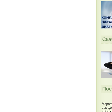
Ска
Пос
Мараф
самодо
«Волжс