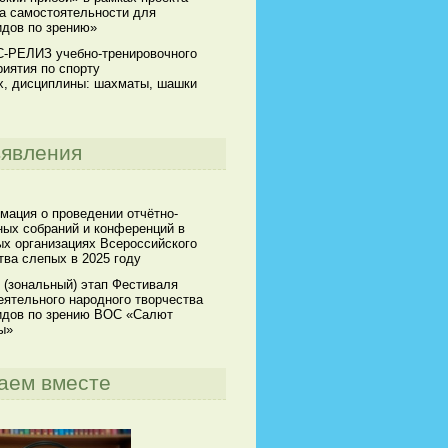
а самостоятельности для
идов по зрению»
-РЕЛИЗ учебно-тренировочного
иятия по спорту
х, дисциплины: шахматы, шашки
явления
мация о проведении отчётно-
ных собраний и конференций в
х организациях Всероссийского
ва слепых в 2025 году
 (зональный) этап Фестиваля
ятельного народного творчества
идов по зрению ВОС «Салют
ы»
аем вместе