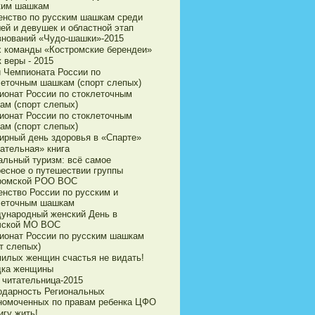
ким шашкам
енство по русским шашкам среди
ей и девушек и областной этап
внований «Чудо-шашки»-2015
х команды «Костромские берендеи»
 веры - 2015
и Чемпионата России по
леточным шашкам (спорт слепых)
ионат России по стоклеточным
ам (спорт слепых)
ионат России по стоклеточным
ам (спорт слепых)
ирный день здоровья в «Спарте»
ательная» книга
альный туризм: всё самое
ресное о путешествии группы
ромской РОО ВОС
енство России по русским и
леточным шашкам
ународный женский День в
чской МО ВОС
ионат России по русским шашкам
т слепых)
милых женщин счастья не видать!
дка женщины
 читательница-2015
одарность Региональных
номоченных по правам ребенка ЦФО
игу жить!