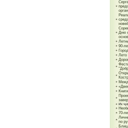
Серг
пред
орга
Реал
сред
нове
Соре
Дню 
основ
Летн
90-л
Город
Лето 
Дорог
Фест
"Доб
Откр
Кост
Межд
«Две
Книги
Прое
заве
Их чув
Необ
70-л
Личн
по р
Блиц-