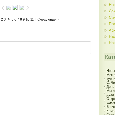
На
До
Си
2
3
[
4
]
5
6
7
8
9
10
11
|
Следующая »
По
Ар
На
На
Кат
Ново
Межр
турн
С. Ч
День
Мы л
духа
Откр
шахм
В кин
Кома
Свет