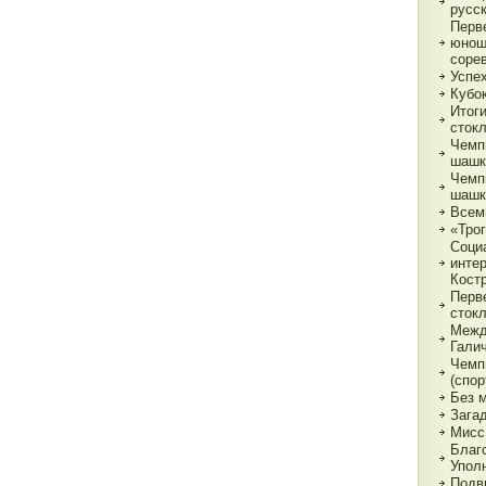
русс
Перв
юнош
соре
Успе
Кубок
Итог
сток
Чемп
шашк
Чемп
шашк
Всем
«Трог
Соци
инте
Кост
Перв
сток
Межд
Гали
Чемп
(спор
Без 
Зага
Мисс
Благ
Упол
Подв