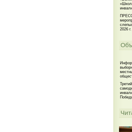
«Школ
инвал
ПРЕСС
меропр
слепы
2026 г.
Объ
Инфор
выбор
местны
общест
Третий
самоде
инвал
Побед
Чит