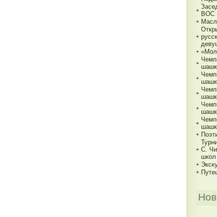
Засе
ВОС
Масл
Откр
русс
деву
«Мол
Чемп
шашк
Чемп
шашка
Чемп
шашка
Чемп
шашка
Чемп
шашк
Поэт
Турн
С. Ч
школ
Экск
Путе
Нов