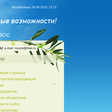
Воскресенье, 09.08.2026, 15:15
 ВОС
62
, e-mail: roovos@mail.ru
ню
вная страница
нтактная информация
ас
едприятия
ка объявлений
ости сайта
тоальбомы