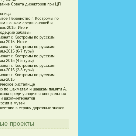
дание Совета директоров при ЦП
еница
ытое Первенство г. Костромы по
ким шашкам среди юношей и
шек-2015. Итоги
одецкие забавы»
ионат г. Костромы по русским
ам-2015. Итоги
ионат г. Костромы по русским
м-2015 (6-7 туры)
ионат г. Костромы по русским
м-2015 (4-5 туры)
ионат г. Костромы по русским
м-2015 (2-3 туры)
ионат г. Костромы по русским
ам-2015
ическое ристалище
ир по шахматам и шашкам памяти А.
ижова среди учащихся специальных
 и школ-интернатов
урсия в музей
шествие в страну дорожных знаков
ые проекты