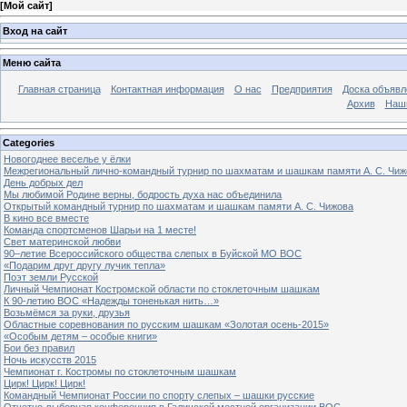
[
Мой сайт
]
Вход на сайт
Меню сайта
Главная страница
Контактная информация
О нас
Предприятия
Доска объявл
Архив
Наш
Categories
Новогоднее веселье у ёлки
Межрегиональный лично-командный турнир по шахматам и шашкам памяти А. С. Чиж
День добрых дел
Мы любимой Родине верны, бодрость духа нас объединила
Открытый командный турнир по шахматам и шашкам памяти А. С. Чижова
В кино все вместе
Команда спортсменов Шарьи на 1 месте!
Свет материнской любви
90–летие Всероссийского общества слепых в Буйской МО ВОС
«Подарим друг другу лучик тепла»
Поэт земли Русской
Личный Чемпионат Костромской области по стоклеточным шашкам
К 90-летию ВОС «Надежды тоненькая нить…»
Возьмёмся за руки, друзья
Областные соревнования по русским шашкам «Золотая осень-2015»
«Особым детям – особые книги»
Бои без правил
Ночь искусств 2015
Чемпионат г. Костромы по стоклеточным шашкам
Цирк! Цирк! Цирк!
Командный Чемпионат России по спорту слепых – шашки русские
Отчетно-выборная конференция в Галичской местной организации ВОС