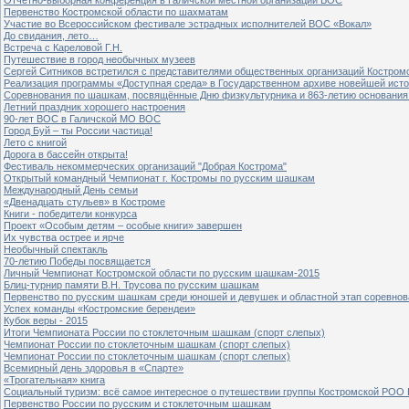
Первенство Костромской области по шахматам
Участие во Всероссийском фестивале эстрадных исполнителей ВОС «Вокал»
До свидания, лето…
Встреча с Кареловой Г.Н.
Путешествие в город необычных музеев
Сергей Ситников встретился с представителями общественных организаций Костром
Реализация программы «Доступная среда» в Государственном архиве новейшей исто
Соревнования по шашкам, посвящённые Дню физкультурника и 863-летию основания 
Летний праздник хорошего настроения
90-лет ВОС в Галичской МО ВОС
Город Буй – ты России частица!
Лето с книгой
Дорога в бассейн открыта!
Фестиваль некоммерческих организаций "Добрая Кострома"
Открытый командный Чемпионат г. Костромы по русским шашкам
Международный День семьи
«Двенадцать стульев» в Костроме
Книги - победители конкурса
Проект «Особым детям – особые книги» завершен
Их чувства острее и ярче
Необычный спектакль
70-летию Победы посвящается
Личный Чемпионат Костромской области по русским шашкам-2015
Блиц-турнир памяти В.Н. Трусова по русским шашкам
Первенство по русским шашкам среди юношей и девушек и областной этап соревно
Успех команды «Костромские берендеи»
Кубок веры - 2015
Итоги Чемпионата России по стоклеточным шашкам (спорт слепых)
Чемпионат России по стоклеточным шашкам (спорт слепых)
Чемпионат России по стоклеточным шашкам (спорт слепых)
Всемирный день здоровья в «Спарте»
«Трогательная» книга
Социальный туризм: всё самое интересное о путешествии группы Костромской РОО
Первенство России по русским и стоклеточным шашкам