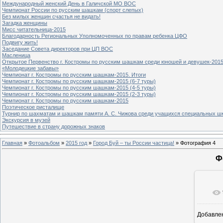
Международный женский День в Галичской МО ВОС
Чемпионат России по русским шашкам (спорт слепых)
Без милых женщин счастья не видать!
Загадка женщины
Мисс читательница-2015
Благодарность Региональных Уполномоченных по правам ребенка ЦФО
Подвигу жить!
Заседание Совета директоров при ЦП ВОС
Масленица
Открытое Первенство г. Костромы по русским шашкам среди юношей и девушек-2015
«Молодецкие забавы»
Чемпионат г. Костромы по русским шашкам-2015. Итоги
Чемпионат г. Костромы по русским шашкам-2015 (6-7 туры)
Чемпионат г. Костромы по русским шашкам-2015 (4-5 туры)
Чемпионат г. Костромы по русским шашкам-2015 (2-3 туры)
Чемпионат г. Костромы по русским шашкам-2015
Поэтическое ристалище
Турнир по шахматам и шашкам памяти А. С. Чижова среди учащихся специальных шк
Экскурсия в музей
Путешествие в страну дорожных знаков
Главная
»
Фотоальбом
»
2015 год
»
Город Буй – ты России частица!
» Фотография 4
Ф
Добавле
8