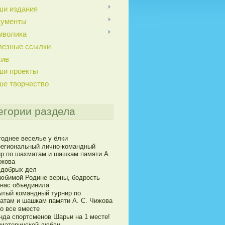
ши издания
кументы
мволика
лезные ссылки
хив
ши проекты
ше творчество
егории раздела
годнее веселье у ёлки
егиональный лично-командный
ир по шахматам и шашкам памяти А.
ижова
 добрых дел
юбимой Родине верны, бодрость
 нас объединила
ытый командный турнир по
атам и шашкам памяти А. С. Чижова
о все вместе
нда спортсменов Шарьи на 1 месте!
 материнской любви