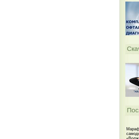
Ска
Пос
Мараф
самодо
«Волжс