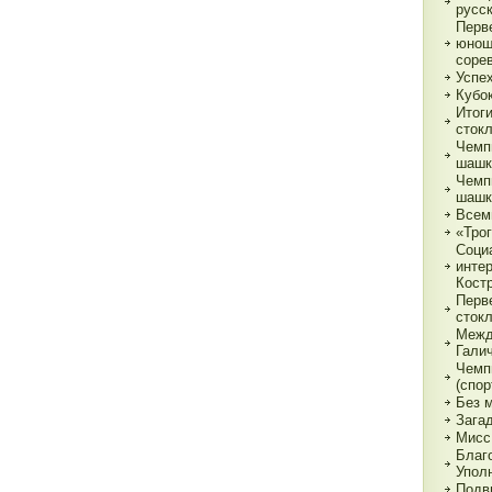
русс
Перв
юнош
соре
Успе
Кубок
Итог
сток
Чемп
шашк
Чемп
шашк
Всем
«Трог
Соци
инте
Кост
Перв
сток
Межд
Гали
Чемп
(спор
Без 
Зага
Мисс
Благ
Упол
Подв