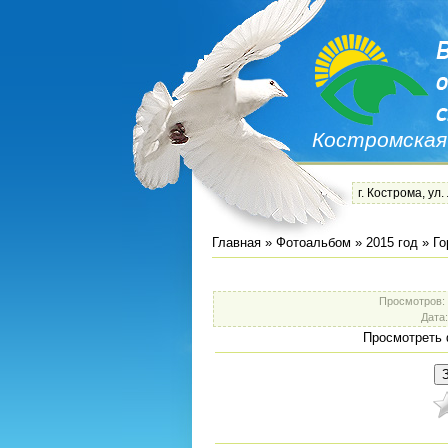
Костромская
г. Кострома, ул.
Главная
»
Фотоальбом
»
2015 год
»
Го
Просмотров
:
Дата
Просмотреть 