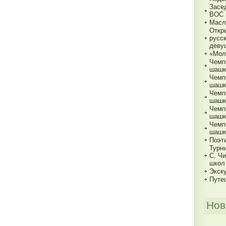
Засе
ВОС
Масл
Откр
русс
деву
«Мол
Чемп
шашк
Чемп
шашка
Чемп
шашка
Чемп
шашка
Чемп
шашк
Поэт
Турн
С. Ч
школ
Экск
Путе
Нов