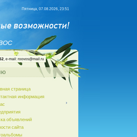
Пятница, 07.08.2026, 23:51
 ВОС
62
, e-mail: roovos@mail.ru
ню
вная страница
нтактная информация
ас
едприятия
ка объявлений
ости сайта
тоальбомы