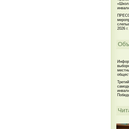
«Школ
инвал
ПРЕСС
меропр
слепы
2026 г.
Объ
Инфор
выбор
местны
общест
Третий
самоде
инвал
Побед
Чит