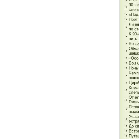
90–л
слеп
«Под
Поэт
Личн
по с
К 90
нить
Возь
Обла
шашк
«Осо
Бои 
Ночь
Чемп
шашк
Цирк!
Кома
слеп
Отче
Гали
Перв
шахм
Учас
эстр
До с
Встре
Путе