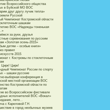
етие Всероссийского общества
ых в Буйской МО ВОС
арим друг другу лучик тепла»
 земли Русской
ый Чемпионат Костромской области
токлеточным шашкам
-летию ВОС «Надежды тоненькая
…»
мёмся за руки, друзья
стные соревнования по русским
ам «Золотая осень-2015»
бым детям – особые книги»
без правил
 искусств 2015
ионат г. Костромы по стоклеточным
ам
 Цирк! Цирк!
ндный Чемпионат России по спорту
ых – шашки русские
тно-выборная конференция в
чской местной организации ВОС
енство Костромской области по
атам
тие во Всероссийском фестивале
адных исполнителей ВОС «Вокал»
видания, лето…
ча с Кареловой Г.Н.
шествие в город необычных музеев