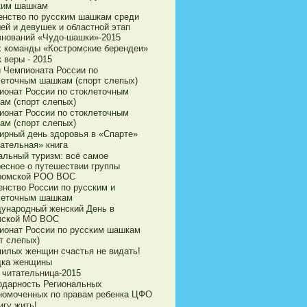
ким шашкам
енство по русским шашкам среди
ей и девушек и областной этап
внований «Чудо-шашки»-2015
х команды «Костромские берендеи»
 веры - 2015
и Чемпионата России по
леточным шашкам (спорт слепых)
ионат России по стоклеточным
ам (спорт слепых)
ионат России по стоклеточным
ам (спорт слепых)
ирный день здоровья в «Спарте»
ательная» книга
альный туризм: всё самое
ресное о путешествии группы
ромской РОО ВОС
енство России по русским и
леточным шашкам
ународный женский День в
чской МО ВОС
ионат России по русским шашкам
т слепых)
милых женщин счастья не видать!
дка женщины
 читательница-2015
одарность Региональных
номоченных по правам ребенка ЦФО
игу жить!