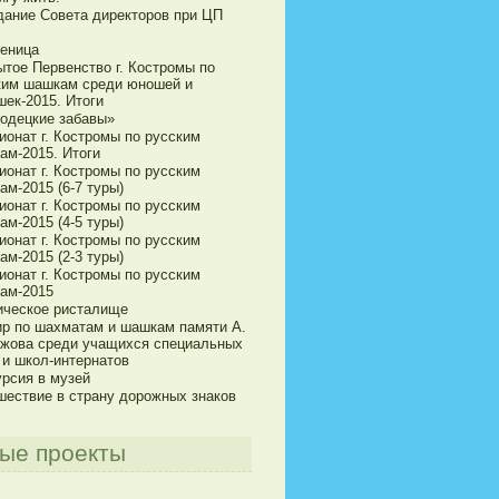
дание Совета директоров при ЦП
еница
ытое Первенство г. Костромы по
ким шашкам среди юношей и
шек-2015. Итоги
одецкие забавы»
ионат г. Костромы по русским
ам-2015. Итоги
ионат г. Костромы по русским
м-2015 (6-7 туры)
ионат г. Костромы по русским
м-2015 (4-5 туры)
ионат г. Костромы по русским
м-2015 (2-3 туры)
ионат г. Костромы по русским
ам-2015
ическое ристалище
ир по шахматам и шашкам памяти А.
ижова среди учащихся специальных
 и школ-интернатов
урсия в музей
шествие в страну дорожных знаков
ые проекты