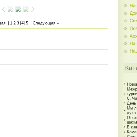
На
До
Си
щая
|
1
2
3
[
4
]
5
|
Следующая »
По
Ар
На
На
Кат
Ново
Межр
турн
С. Ч
День
Мы л
духа
Откр
шахм
В кин
Кома
Свет