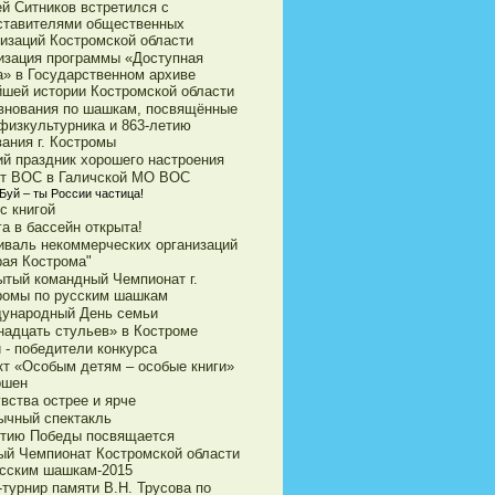
ей Ситников встретился с
ставителями общественных
низаций Костромской области
изация программы «Доступная
а» в Государственном архиве
йшей истории Костромской области
внования по шашкам, посвящённые
физкультурника и 863-летию
ания г. Костромы
ий праздник хорошего настроения
ет ВОС в Галичской МО ВОС
Буй – ты России частица!
с книгой
а в бассейн открыта!
иваль некоммерческих организаций
рая Кострома"
ытый командный Чемпионат г.
ромы по русским шашкам
ународный День семьи
надцать стульев» в Костроме
 - победители конкурса
кт «Особым детям – особые книги»
ршен
вства острее и ярче
ычный спектакль
етию Победы посвящается
ый Чемпионат Костромской области
усским шашкам-2015
турнир памяти В.Н. Трусова по