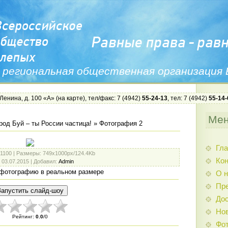
 региональная общественная организация
 Ленина, д. 100 «А» (
на карте
), тел/факс: 7 (4942)
55-24-13
, тел: 7 (4942)
55-14-
Ме
род Буй – ты России частица!
» Фотография 2
Гла
 1100 |
Размеры
: 749x1000px/124.4Kb
Ко
: 03.07.2015 |
Добавил
:
Admin
фотографию в реальном размере
О н
Пр
Дос
Нов
Рейтинг
:
0.0
/
0
Фо