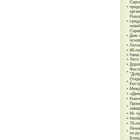
Серг
пред
орга
Реал
сред
нове
Соре
Дню 
основ
Летн
90-л
Город 
Лето 
Дорог
Фест
"Доб
Откр
Кост
Межд
«Две
Книги
Прое
заве
Их чу
Необ
70-л
Личн
по р
Блиц-