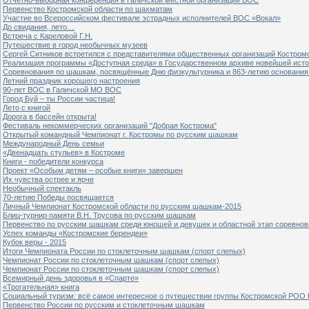
Первенство Костромской области по шахматам
Участие во Всероссийском фестивале эстрадных исполнителей ВОС «Вокал»
До свидания, лето…
Встреча с Кареловой Г.Н.
Путешествие в город необычных музеев
Сергей Ситников встретился с представителями общественных организаций Костром
Реализация программы «Доступная среда» в Государственном архиве новейшей исто
Соревнования по шашкам, посвящённые Дню физкультурника и 863-летию основания 
Летний праздник хорошего настроения
90-лет ВОС в Галичской МО ВОС
Город Буй – ты России частица!
Лето с книгой
Дорога в бассейн открыта!
Фестиваль некоммерческих организаций "Добрая Кострома"
Открытый командный Чемпионат г. Костромы по русским шашкам
Международный День семьи
«Двенадцать стульев» в Костроме
Книги - победители конкурса
Проект «Особым детям – особые книги» завершен
Их чувства острее и ярче
Необычный спектакль
70-летию Победы посвящается
Личный Чемпионат Костромской области по русским шашкам-2015
Блиц-турнир памяти В.Н. Трусова по русским шашкам
Первенство по русским шашкам среди юношей и девушек и областной этап соревно
Успех команды «Костромские берендеи»
Кубок веры - 2015
Итоги Чемпионата России по стоклеточным шашкам (спорт слепых)
Чемпионат России по стоклеточным шашкам (спорт слепых)
Чемпионат России по стоклеточным шашкам (спорт слепых)
Всемирный день здоровья в «Спарте»
«Трогательная» книга
Социальный туризм: всё самое интересное о путешествии группы Костромской РОО
Первенство России по русским и стоклеточным шашкам