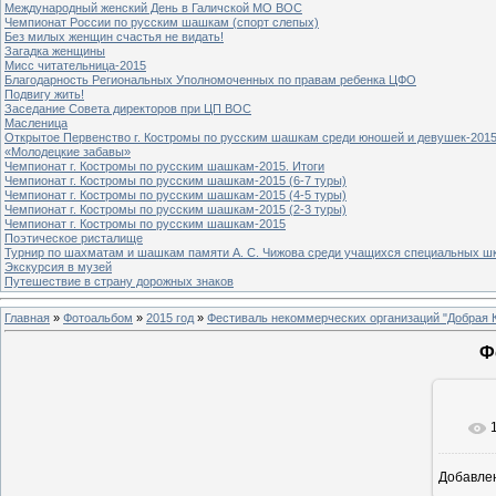
Международный женский День в Галичской МО ВОС
Чемпионат России по русским шашкам (спорт слепых)
Без милых женщин счастья не видать!
Загадка женщины
Мисс читательница-2015
Благодарность Региональных Уполномоченных по правам ребенка ЦФО
Подвигу жить!
Заседание Совета директоров при ЦП ВОС
Масленица
Открытое Первенство г. Костромы по русским шашкам среди юношей и девушек-2015
«Молодецкие забавы»
Чемпионат г. Костромы по русским шашкам-2015. Итоги
Чемпионат г. Костромы по русским шашкам-2015 (6-7 туры)
Чемпионат г. Костромы по русским шашкам-2015 (4-5 туры)
Чемпионат г. Костромы по русским шашкам-2015 (2-3 туры)
Чемпионат г. Костромы по русским шашкам-2015
Поэтическое ристалище
Турнир по шахматам и шашкам памяти А. С. Чижова среди учащихся специальных шк
Экскурсия в музей
Путешествие в страну дорожных знаков
Главная
»
Фотоальбом
»
2015 год
»
Фестиваль некоммерческих организаций "Добрая 
Ф
Добавле
8