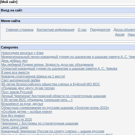
[
Мой сайт
]
Вход на сайт
Меню сайта
Главная страница
Контактная информация
О нас
Предприятия
Доска объявл
Архив
Наш
Categories
Новогоднее веселье у ёлки
Межрегиональный лично-командный турнир по шахматам и шашкам памяти А. С. Чиж
День добрых дел
Мы любимой Родине верны, бодрость духа нас объединила
Открытый командный турнир по шахматам и шашкам памяти А. С. Чижова
В кино все вместе
Команда спортсменов Шарьи на 1 месте!
Свет материнской любви
90–летие Всероссийского общества слепых в Буйской МО ВОС
«Подарим друг другу лучик тепла»
Поэт земли Русской
Личный Чемпионат Костромской области по стоклеточным шашкам
К 90-летию ВОС «Надежды тоненькая нить…»
Возьмёмся за руки, друзья
Областные соревнования по русским шашкам «Золотая осень-2015»
«Особым детям – особые книги»
Бои без правил
Ночь искусств 2015
Чемпионат г. Костромы по стоклеточным шашкам
Цирк! Цирк! Цирк!
Командный Чемпионат России по спорту слепых – шашки русские
Отчетно-выборная конференция в Галичской местной организации ВОС