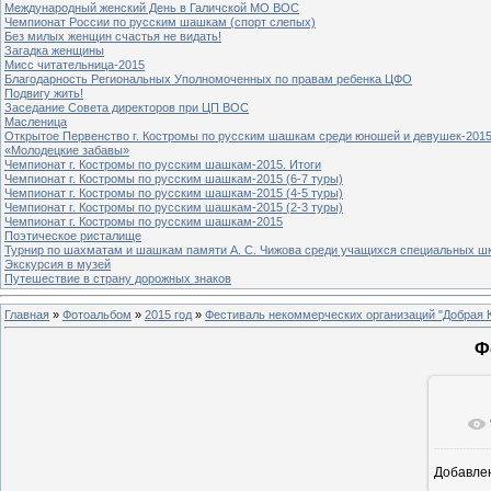
Международный женский День в Галичской МО ВОС
Чемпионат России по русским шашкам (спорт слепых)
Без милых женщин счастья не видать!
Загадка женщины
Мисс читательница-2015
Благодарность Региональных Уполномоченных по правам ребенка ЦФО
Подвигу жить!
Заседание Совета директоров при ЦП ВОС
Масленица
Открытое Первенство г. Костромы по русским шашкам среди юношей и девушек-2015
«Молодецкие забавы»
Чемпионат г. Костромы по русским шашкам-2015. Итоги
Чемпионат г. Костромы по русским шашкам-2015 (6-7 туры)
Чемпионат г. Костромы по русским шашкам-2015 (4-5 туры)
Чемпионат г. Костромы по русским шашкам-2015 (2-3 туры)
Чемпионат г. Костромы по русским шашкам-2015
Поэтическое ристалище
Турнир по шахматам и шашкам памяти А. С. Чижова среди учащихся специальных шк
Экскурсия в музей
Путешествие в страну дорожных знаков
Главная
»
Фотоальбом
»
2015 год
»
Фестиваль некоммерческих организаций "Добрая 
Ф
Добавле
8