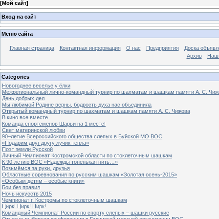
[
Мой сайт
]
Вход на сайт
Меню сайта
Главная страница
Контактная информация
О нас
Предприятия
Доска объявл
Архив
Наш
Categories
Новогоднее веселье у ёлки
Межрегиональный лично-командный турнир по шахматам и шашкам памяти А. С. Чиж
День добрых дел
Мы любимой Родине верны, бодрость духа нас объединила
Открытый командный турнир по шахматам и шашкам памяти А. С. Чижова
В кино все вместе
Команда спортсменов Шарьи на 1 месте!
Свет материнской любви
90–летие Всероссийского общества слепых в Буйской МО ВОС
«Подарим друг другу лучик тепла»
Поэт земли Русской
Личный Чемпионат Костромской области по стоклеточным шашкам
К 90-летию ВОС «Надежды тоненькая нить…»
Возьмёмся за руки, друзья
Областные соревнования по русским шашкам «Золотая осень-2015»
«Особым детям – особые книги»
Бои без правил
Ночь искусств 2015
Чемпионат г. Костромы по стоклеточным шашкам
Цирк! Цирк! Цирк!
Командный Чемпионат России по спорту слепых – шашки русские
Отчетно-выборная конференция в Галичской местной организации ВОС