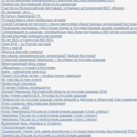
Первенство Костромской области по шахматам
Участие во Всероссийском фестивале эстрадных исполнителей ВОС «Вокал»
До свидания, лето…
Встреча с Кареловой Г.Н.
Путешествие в город необычных музеев
Сергей Ситников встретился с представителями общественных организаций Костром
Реализация программы «Доступная среда» в Государственном архиве новейшей исто
Соревнования по шашкам, посвящённые Дню физкультурника и 863-летию основания 
Летний праздник хорошего настроения
90-лет ВОС в Галичской МО ВОС
Город Буй – ты России частица!
Лето с книгой
Дорога в бассейн открыта!
Фестиваль некоммерческих организаций "Добрая Кострома"
Открытый командный Чемпионат г. Костромы по русским шашкам
Международный День семьи
«Двенадцать стульев» в Костроме
Книги - победители конкурса
Проект «Особым детям – особые книги» завершен
Их чувства острее и ярче
Необычный спектакль
70-летию Победы посвящается
Личный Чемпионат Костромской области по русским шашкам-2015
Блиц-турнир памяти В.Н. Трусова по русским шашкам
Первенство по русским шашкам среди юношей и девушек и областной этап соревно
Успех команды «Костромские берендеи»
Кубок веры - 2015
Итоги Чемпионата России по стоклеточным шашкам (спорт слепых)
Чемпионат России по стоклеточным шашкам (спорт слепых)
Чемпионат России по стоклеточным шашкам (спорт слепых)
Всемирный день здоровья в «Спарте»
«Трогательная» книга
Социальный туризм: всё самое интересное о путешествии группы Костромской РОО
Первенство России по русским и стоклеточным шашкам