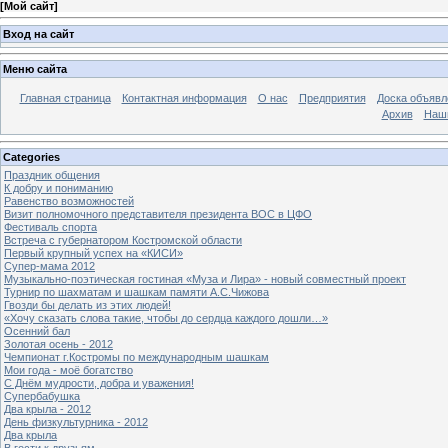
[
Мой сайт
]
Вход на сайт
Меню сайта
Главная страница
Контактная информация
О нас
Предприятия
Доска объявл
Архив
Наш
Categories
Праздник общения
К добру и пониманию
Равенство возможностей
Визит полномочного представителя президента ВОС в ЦФО
Фестиваль спорта
Встреча с губернатором Костромской области
Первый крупный успех на «КИСИ»
Супер-мама 2012
Музыкально-поэтическая гостиная «Муза и Лира» - новый совместный проект
Турнир по шахматам и шашкам памяти А.С.Чижова
Гвозди бы делать из этих людей!
«Хочу сказать слова такие, чтобы до сердца каждого дошли…»
Осенний бал
Золотая осень - 2012
Чемпионат г.Костромы по международным шашкам
Мои года - моё богатство
С Днём мудрости, добра и уважения!
Супербабушка
Два крыла - 2012
День физкультурника - 2012
Два крыла
В гости к друзьям