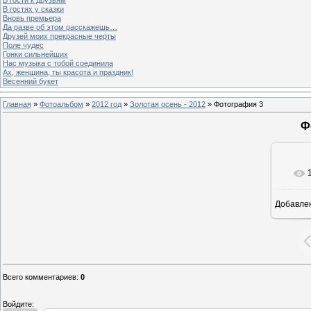
В гостях у сказки
Вновь премьера
Да разве об этом расскажешь…
Друзей моих прекрасные черты
Поле чудес
Гонки сильнейших
Нас музыка с тобой соединила
Ах, женщина, ты красота и праздник!
Весенний букет
Главная
»
Фотоальбом
»
2012 год
»
Золотая осень - 2012
» Фотография 3
Ф
Добавле
8
Всего комментариев
:
0
Войдите: