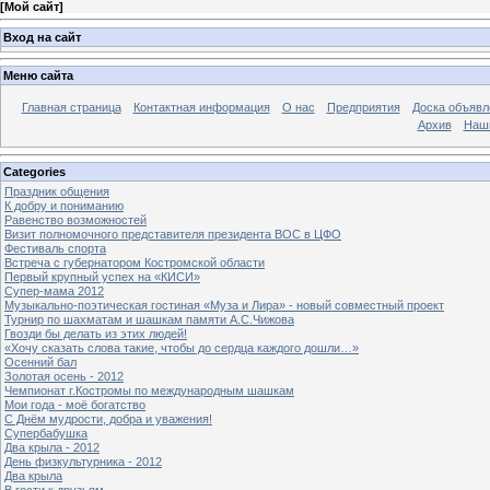
[
Мой сайт
]
Вход на сайт
Меню сайта
Главная страница
Контактная информация
О нас
Предприятия
Доска объявл
Архив
Наш
Categories
Праздник общения
К добру и пониманию
Равенство возможностей
Визит полномочного представителя президента ВОС в ЦФО
Фестиваль спорта
Встреча с губернатором Костромской области
Первый крупный успех на «КИСИ»
Супер-мама 2012
Музыкально-поэтическая гостиная «Муза и Лира» - новый совместный проект
Турнир по шахматам и шашкам памяти А.С.Чижова
Гвозди бы делать из этих людей!
«Хочу сказать слова такие, чтобы до сердца каждого дошли…»
Осенний бал
Золотая осень - 2012
Чемпионат г.Костромы по международным шашкам
Мои года - моё богатство
С Днём мудрости, добра и уважения!
Супербабушка
Два крыла - 2012
День физкультурника - 2012
Два крыла
В гости к друзьям