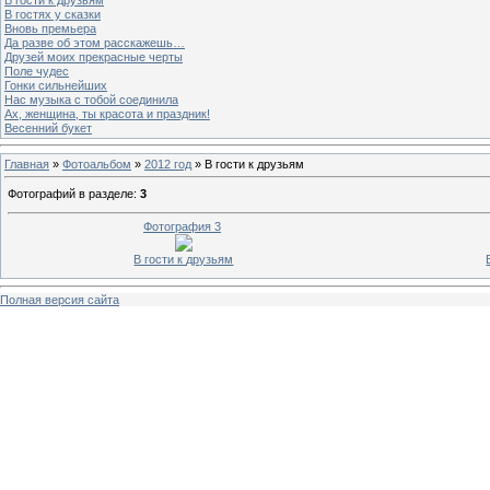
В гостях у сказки
Вновь премьера
Да разве об этом расскажешь…
Друзей моих прекрасные черты
Поле чудес
Гонки сильнейших
Нас музыка с тобой соединила
Ах, женщина, ты красота и праздник!
Весенний букет
Главная
»
Фотоальбом
»
2012 год
» В гости к друзьям
Фотографий в разделе
:
3
Фотография 3
В гости к друзьям
Полная версия сайта