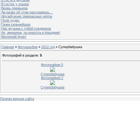
В гостях у сказки
Вновь премьера
Да разве об этом расскажешь…
Друзей моих прекрасные черты
Поле чудес
Гонки сильнейших
Нас музыка с тобой соединила
Ах, женщина, ты красота и праздник!
Весенний букет
Главная
»
Фотоальбом
»
2012 год
» Супербабушка
Фотографий в разделе
:
5
Фотография 5
Супербабушка
Фотография 2
Супербабушка
Полная версия сайта