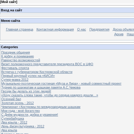
[
Мой сайт
]
Вход на сайт
Меню сайта
Главная страница
Контактная информация
О нас
Предприятия
Доска объявл
Архив
Наш
Categories
Праздник общения
К добру и пониманию
Равенство возможностей
Визит полномочного представителя президента ВОС в ЦФО
Фестиваль спорта
Встреча с губернатором Костромской области
Первый крупный успех на «КИСИ»
Супер-мама 2012
Музыкально-поэтическая гостиная «Муза и Лира» - новый совместный проект
Турнир по шахматам и шашкам памяти А.С.Чижова
Гвозди бы делать из этих людей!
«Хочу сказать слова такие, чтобы до сердца каждого дошли…»
Осенний бал
Золотая осень - 2012
Чемпионат г.Костромы по международным шашкам
Мои года - моё богатство
С Днём мудрости, добра и уважения!
Супербабушка
Два крыла - 2012
День физкультурника - 2012
Два крыла
В гости к друзьям