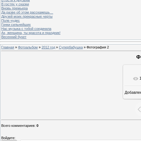
В гостях у сказки
Вновь премьера
Да разве об этом расскажешь…
Друзей моих прекрасные черты
Поле чудес
Гонки сильнейших
Нас музыка с тобой соединила
Ах, женщина, ты красота и праздник!
Весенний букет
Главная
»
Фотоальбом
»
2012 год
»
Супербабушка
» Фотография 2
Ф
Добавле
8
Всего комментариев
:
0
Войдите: