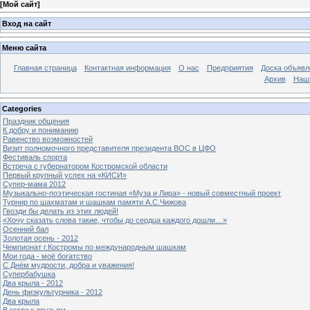
[
Мой сайт
]
Вход на сайт
Меню сайта
Главная страница
Контактная информация
О нас
Предприятия
Доска объявл
Архив
Наш
Categories
Праздник общения
К добру и пониманию
Равенство возможностей
Визит полномочного представителя президента ВОС в ЦФО
Фестиваль спорта
Встреча с губернатором Костромской области
Первый крупный успех на «КИСИ»
Супер-мама 2012
Музыкально-поэтическая гостиная «Муза и Лира» - новый совместный проект
Турнир по шахматам и шашкам памяти А.С.Чижова
Гвозди бы делать из этих людей!
«Хочу сказать слова такие, чтобы до сердца каждого дошли…»
Осенний бал
Золотая осень - 2012
Чемпионат г.Костромы по международным шашкам
Мои года - моё богатство
С Днём мудрости, добра и уважения!
Супербабушка
Два крыла - 2012
День физкультурника - 2012
Два крыла
В гости к друзьям