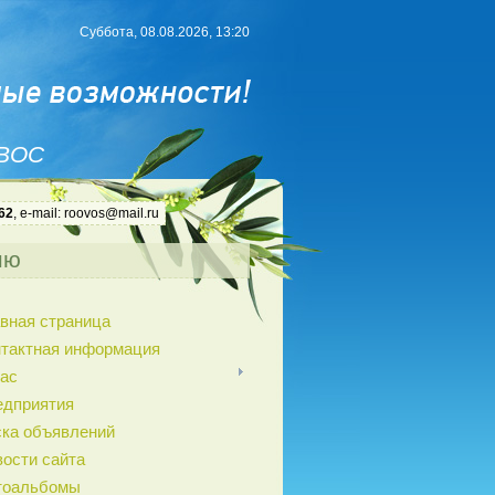
Суббота, 08.08.2026, 13:20
 ВОС
62
, e-mail: roovos@mail.ru
ню
вная страница
нтактная информация
ас
едприятия
ка объявлений
ости сайта
тоальбомы