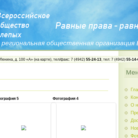
 региональная общественная организация
 Ленина, д. 100 «А» (
на карте
), тел/факс: 7 (4942)
55-24-13
, тел: 7 (4942)
55-14-
Ме
Гла
Ко
ография 5
Фотография 4
О н
Пр
Дос
19.11.2012
19.11.2012
Нов
Admin
Admin
Фо