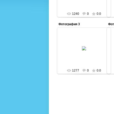
1240
0
0.0
Фотография 3
Фот
19.11.2012
Admin
1277
0
0.0