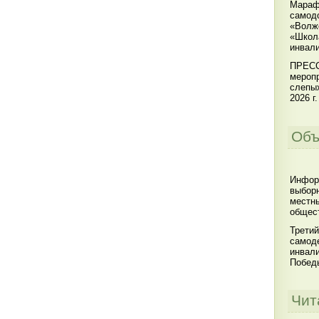
Мараф
самодо
«Волжс
«Школ
инвал
ПРЕСС
меропр
слепы
2026 г.
Объ
Инфор
выбор
местны
общест
Третий
самоде
инвал
Побед
Чит