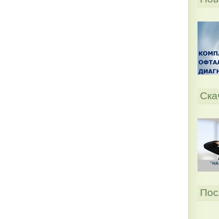
Ска
Пос