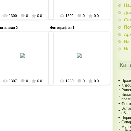
На
До
1300
0
0.0
1302
0
0.0
Си
По
ография 2
Фотография 1
Ар
На
На
19.11.2012
19.11.2012
Admin
Admin
Кат
Праз
1307
0
0.0
1289
0
0.0
К до
Раве
Визи
през
Фест
Встр
обла
Перв
Супе
Музы