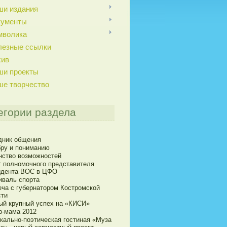
ши издания
кументы
мволика
лезные ссылки
хив
ши проекты
ше творчество
егории раздела
дник общения
бру и пониманию
нство возможностей
т полномочного представителя
идента ВОС в ЦФО
иваль спорта
еча с губернатором Костромской
сти
ый крупный успех на «КИСИ»
р-мама 2012
кально-поэтическая гостиная «Муза