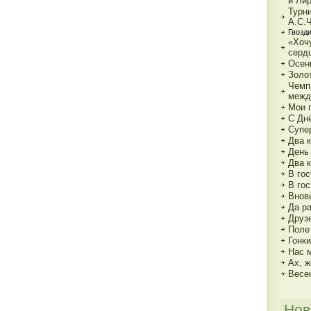
и Ли
Турн
А.С.
Гвозди
«Хочу
серд
Осен
Золот
Чемп
межд
Мои г
С Дн
Супе
Два к
День
Два 
В гос
В гос
Внов
Да р
Друз
Поле
Гонк
Нас 
Ах, ж
Весе
Нов