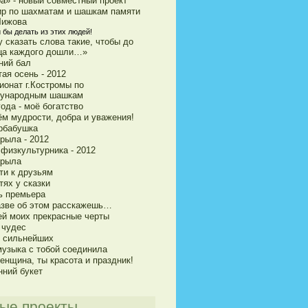
ра» - новый совместный проект
ир по шахматам и шашкам памяти
Чижова
 бы делать из этих людей!
 сказать слова такие, чтобы до
ца каждого дошли…»
ний бал
ая осень - 2012
ионат г.Костромы по
ународным шашкам
ода - моё богатство
ём мудрости, добра и уважения!
рбабушка
рыла - 2012
 физкультурника - 2012
крыла
ти к друзьям
тях у сказки
ь премьера
азве об этом расскажешь…
ей моих прекрасные черты
 чудес
и сильнейших
музыка с тобой соединила
енщина, ты красота и праздник!
нний букет
ые проекты