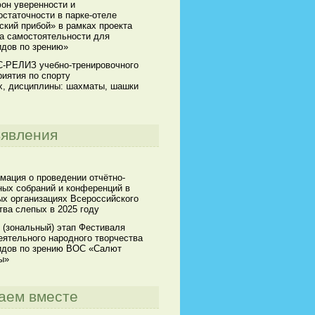
он уверенности и
статочности в парке-отеле
кий прибой» в рамках проекта
а самостоятельности для
идов по зрению»
-РЕЛИЗ учебно-тренировочного
иятия по спорту
х, дисциплины: шахматы, шашки
явления
мация о проведении отчётно-
ных собраний и конференций в
х организациях Всероссийского
ва слепых в 2025 году
 (зональный) этап Фестиваля
ятельного народного творчества
идов по зрению ВОС «Салют
ы»
аем вместе