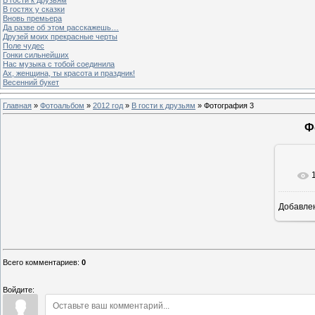
В гостях у сказки
Вновь премьера
Да разве об этом расскажешь…
Друзей моих прекрасные черты
Поле чудес
Гонки сильнейших
Нас музыка с тобой соединила
Ах, женщина, ты красота и праздник!
Весенний букет
Главная
»
Фотоальбом
»
2012 год
»
В гости к друзьям
» Фотография 3
Ф
Добавле
Всего комментариев
:
0
Войдите: