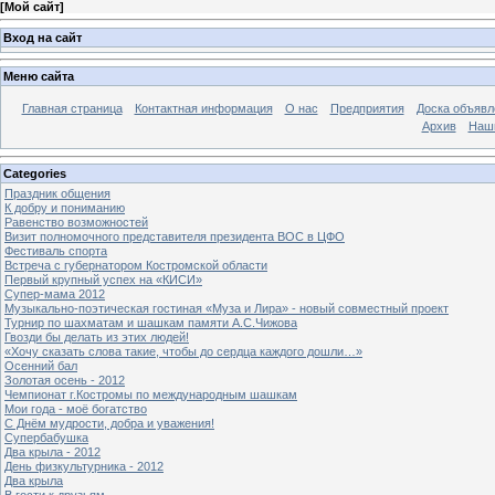
[
Мой сайт
]
Вход на сайт
Меню сайта
Главная страница
Контактная информация
О нас
Предприятия
Доска объявл
Архив
Наш
Categories
Праздник общения
К добру и пониманию
Равенство возможностей
Визит полномочного представителя президента ВОС в ЦФО
Фестиваль спорта
Встреча с губернатором Костромской области
Первый крупный успех на «КИСИ»
Супер-мама 2012
Музыкально-поэтическая гостиная «Муза и Лира» - новый совместный проект
Турнир по шахматам и шашкам памяти А.С.Чижова
Гвозди бы делать из этих людей!
«Хочу сказать слова такие, чтобы до сердца каждого дошли…»
Осенний бал
Золотая осень - 2012
Чемпионат г.Костромы по международным шашкам
Мои года - моё богатство
С Днём мудрости, добра и уважения!
Супербабушка
Два крыла - 2012
День физкультурника - 2012
Два крыла
В гости к друзьям