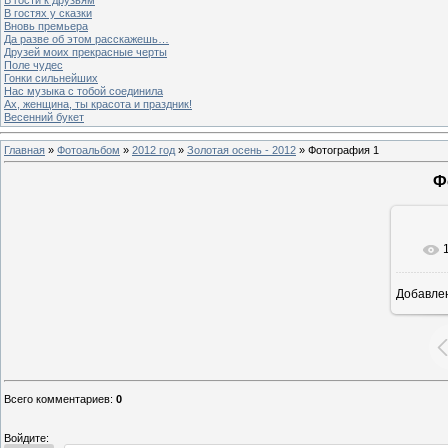
В гостях у сказки
Вновь премьера
Да разве об этом расскажешь…
Друзей моих прекрасные черты
Поле чудес
Гонки сильнейших
Нас музыка с тобой соединила
Ах, женщина, ты красота и праздник!
Весенний букет
Главная
»
Фотоальбом
»
2012 год
»
Золотая осень - 2012
» Фотография 1
Ф
Добавле
Всего комментариев
:
0
Войдите: