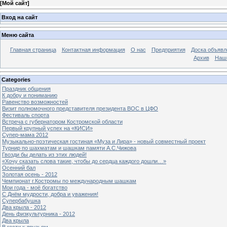
[
Мой сайт
]
Вход на сайт
Меню сайта
Главная страница
Контактная информация
О нас
Предприятия
Доска объявл
Архив
Наш
Categories
Праздник общения
К добру и пониманию
Равенство возможностей
Визит полномочного представителя президента ВОС в ЦФО
Фестиваль спорта
Встреча с губернатором Костромской области
Первый крупный успех на «КИСИ»
Супер-мама 2012
Музыкально-поэтическая гостиная «Муза и Лира» - новый совместный проект
Турнир по шахматам и шашкам памяти А.С.Чижова
Гвозди бы делать из этих людей!
«Хочу сказать слова такие, чтобы до сердца каждого дошли…»
Осенний бал
Золотая осень - 2012
Чемпионат г.Костромы по международным шашкам
Мои года - моё богатство
С Днём мудрости, добра и уважения!
Супербабушка
Два крыла - 2012
День физкультурника - 2012
Два крыла
В гости к друзьям