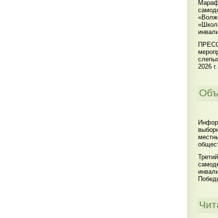
Мараф
самодо
«Волжс
«Школ
инвал
ПРЕСС
меропр
слепы
2026 г.
Объ
Инфор
выбор
местны
общест
Третий
самоде
инвал
Побед
Чит