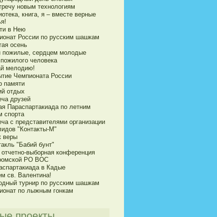
тречу новым технологиям
отека, книга, я – вместе верные
я!
сти в Нею
ионат России по русским шашкам
тая осень
 пожилые, сердцем молодые
 пожилого человека
ай мелодию!
ытие Чемпионата России
р памяти
ий отдых
еча друзей
ая Параспартакиада по летним
м спорта
еча с представителями организации
лидов "Контакты-М"
к веры
акль "Бабий бунт"
я отчетно-выборная конференция
ромской РО ВОС
распартакиада в Кадые
ем св. Валентина!
одный турнир по русским шашкам
ионат по лыжным гонкам
ые проекты