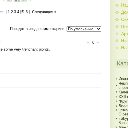
На
ая
|
1
2
3
4
[
5
]
6
|
Следующая »
До
Си
По
Порядок вывода комментариев:
Ар
На
0
2
На
 some very trenchant pionts.
Кат
Иван
Чемп
спорт
Кале
XXII
"Кру
Бела
Зряче
О ре
«Sky
барь
Межд