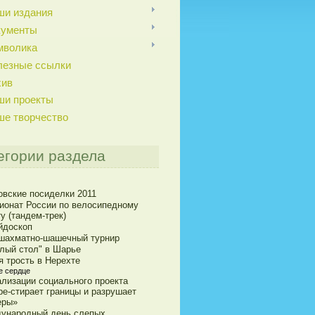
ши издания
кументы
мволика
лезные ссылки
хив
ши проекты
ше творчество
егории раздела
овские посиделки 2011
ионат России по велосипедному
у (тандем-трек)
йдоскоп
 шахматно-шашечный турнир
глый стол" в Шарье
я трость в Нерехте
е сердце
ализации социального проекта
pe-стирает границы и разрушает
еры»
ународный день слепых