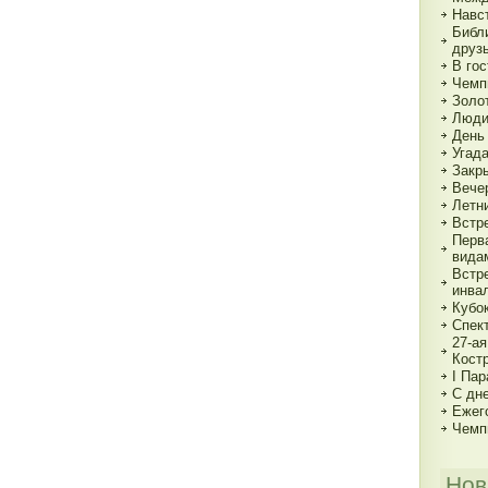
Навс
Библи
друзь
В го
Чемп
Золо
Люди
День
Угад
Закр
Вече
Летн
Встр
Перв
вида
Встр
инва
Кубо
Спект
27-а
Кост
I Па
С дн
Ежег
Чемп
Нов