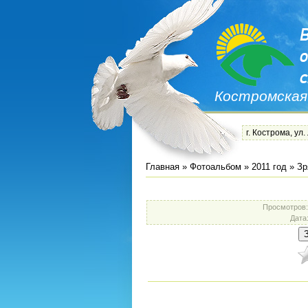
Костромская
г. Кострома, ул.
Главная
»
Фотоальбом
»
2011 год
»
Зр
Просмотров
Дата