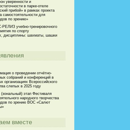
он уверенности и
статочности в парке-отеле
кий прибой» в рамках проекта
а самостоятельности для
идов по зрению»
-РЕЛИЗ учебно-тренировочного
иятия по спорту
х, дисциплины: шахматы, шашки
явления
мация о проведении отчётно-
ных собраний и конференций в
х организациях Всероссийского
ва слепых в 2025 году
 (зональный) этап Фестиваля
ятельного народного творчества
идов по зрению ВОС «Салют
ы»
аем вместе