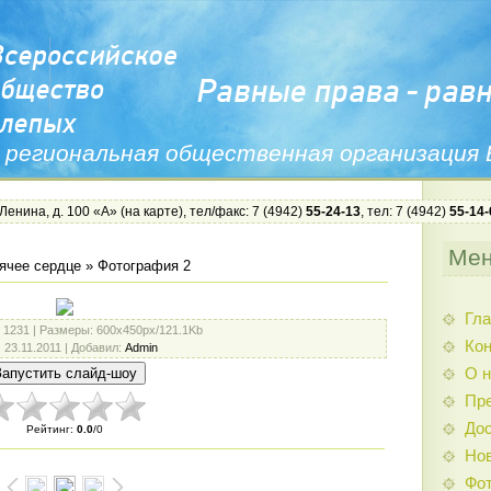
 региональная общественная организация
 Ленина, д. 100 «А» (
на карте
), тел/факс: 7 (4942)
55-24-13
, тел: 7 (4942)
55-14-
Ме
ячее сердце
» Фотография 2
Гла
: 1231 |
Размеры
: 600x450px/121.1Kb
Ко
: 23.11.2011 |
Добавил
:
Admin
О н
Пр
Дос
Рейтинг
:
0.0
/
0
Нов
Фо