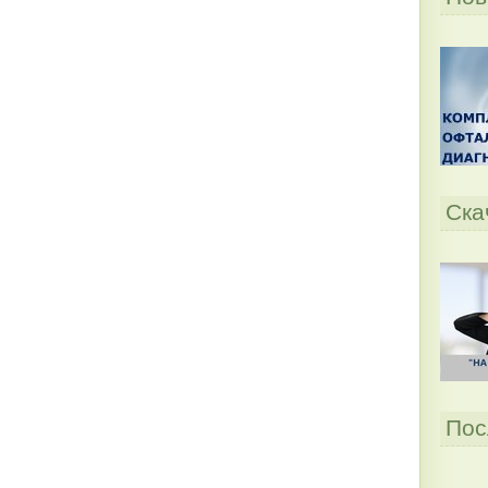
Ска
Пос