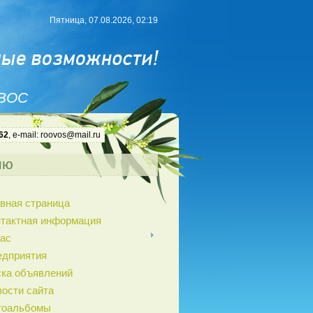
Пятница, 07.08.2026, 02:19
 ВОС
62
, e-mail: roovos@mail.ru
ню
вная страница
нтактная информация
ас
едприятия
ка объявлений
ости сайта
тоальбомы