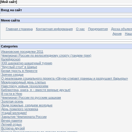
[
Мой сайт
]
Вход на сайт
Меню сайта
Главная страница
Контактная информация
О нас
Предприятия
Доска объявл
Архив
Наш
Categories
Ивановские посиделки 2011
Чемпионат России по велосипедному спорту (тандем-трек)
Калейдоскоп
XXII шахматно-шашечный турнир
"Круглый стол" в Шарье
Белая трость в Нерехте
Зрячее сердце
О реализации социального проекта «Skype-стирает границы и разрушает барьеры»
Международный день слепых
Навстречу новым технологиям
Библиотека, книга, я – вместе верные друзья!
В гости в Нею
Чемпионат России по русским шашкам
Золотая осень
Люди пожилые, сердцем молодые
День пожилого человека
Угадай мелодию!
Закрытие Чемпионата России
Вечер памяти
Летний отдых
Встреча друзей
Первая Параспартакиада по летним видам спорта