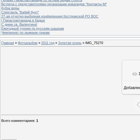
Встреча с представителями организации инвалидов "Контакты-М"
Кубок веры
Спектакль "Бабий бунт"
27-ая отчетно-выборная конференция Костромской РО ВОС
I Параспартакиада в Кадые
С днем св. Валентина!
Ежегодный турнир по русским шашкам
Чемпионат по лыжным гонкам
Главная
»
Фотоальбом
»
2011 год
»
Золотая осень
» IMG_75270
Добавле
Всего комментариев
:
1