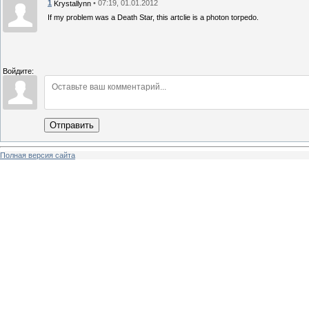
1
• 07:19, 01.01.2012
Krystallynn
If my problem was a Death Star, this artclie is a photon torpedo.
Войдите:
Отправить
Полная версия сайта