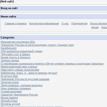
[
Мой сайт
]
Вход на сайт
Меню сайта
Главная страница
Контактная информация
О нас
Предприятия
Доска объявл
Архив
Наш
Categories
Ивановские посиделки 2011
Чемпионат России по велосипедному спорту (тандем-трек)
Калейдоскоп
XXII шахматно-шашечный турнир
"Круглый стол" в Шарье
Белая трость в Нерехте
Зрячее сердце
О реализации социального проекта «Skype-стирает границы и разрушает барьеры»
Международный день слепых
Навстречу новым технологиям
Библиотека, книга, я – вместе верные друзья!
В гости в Нею
Чемпионат России по русским шашкам
Золотая осень
Люди пожилые, сердцем молодые
День пожилого человека
Угадай мелодию!
Закрытие Чемпионата России
Вечер памяти
Летний отдых
Встреча друзей
Первая Параспартакиада по летним видам спорта