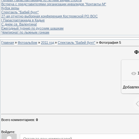
Встреча с представителями организации инвалидов "Контакты-М"
Кубок веры
Спектакль "Бабий бунт"
27-ая отчетно-выборная конференция Костромской РО ВОС
I Параспартакиада в Кадые
С днем св. Валентина!
Ежегодный турнир по русским шашкам
Чемпионат по лыжным гонкам
Главная
»
Фотоальбом
»
2011 год
»
Спектакль "Бабий бунт"
» Фотография 5
Ф
Добавле
Всего комментариев
:
0
Войдите: