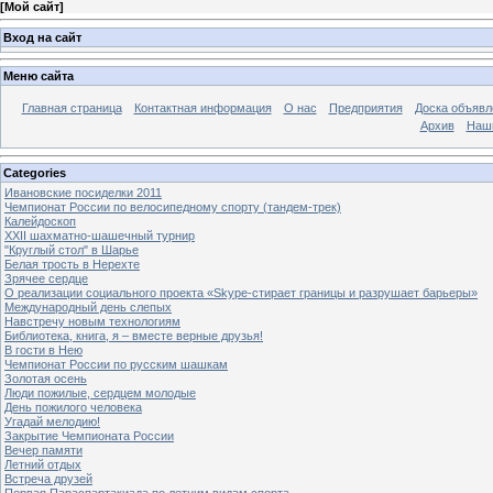
[
Мой сайт
]
Вход на сайт
Меню сайта
Главная страница
Контактная информация
О нас
Предприятия
Доска объявл
Архив
Наш
Categories
Ивановские посиделки 2011
Чемпионат России по велосипедному спорту (тандем-трек)
Калейдоскоп
XXII шахматно-шашечный турнир
"Круглый стол" в Шарье
Белая трость в Нерехте
Зрячее сердце
О реализации социального проекта «Skype-стирает границы и разрушает барьеры»
Международный день слепых
Навстречу новым технологиям
Библиотека, книга, я – вместе верные друзья!
В гости в Нею
Чемпионат России по русским шашкам
Золотая осень
Люди пожилые, сердцем молодые
День пожилого человека
Угадай мелодию!
Закрытие Чемпионата России
Вечер памяти
Летний отдых
Встреча друзей
Первая Параспартакиада по летним видам спорта