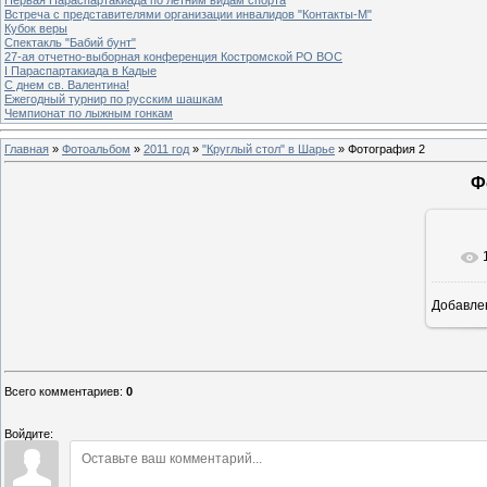
Встреча с представителями организации инвалидов "Контакты-М"
Кубок веры
Спектакль "Бабий бунт"
27-ая отчетно-выборная конференция Костромской РО ВОС
I Параспартакиада в Кадые
С днем св. Валентина!
Ежегодный турнир по русским шашкам
Чемпионат по лыжным гонкам
Главная
»
Фотоальбом
»
2011 год
»
"Круглый стол" в Шарье
» Фотография 2
Ф
Добавле
Всего комментариев
:
0
Войдите: