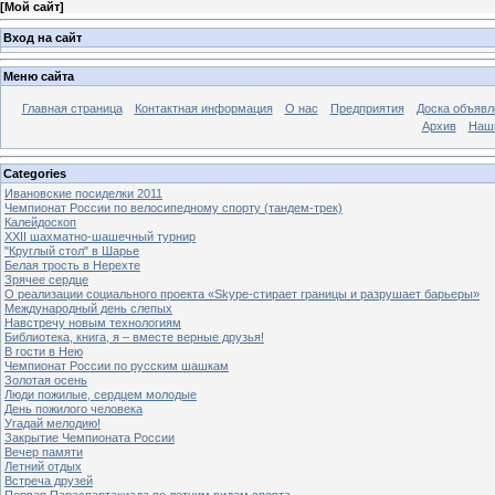
[
Мой сайт
]
Вход на сайт
Меню сайта
Главная страница
Контактная информация
О нас
Предприятия
Доска объявл
Архив
Наш
Categories
Ивановские посиделки 2011
Чемпионат России по велосипедному спорту (тандем-трек)
Калейдоскоп
XXII шахматно-шашечный турнир
"Круглый стол" в Шарье
Белая трость в Нерехте
Зрячее сердце
О реализации социального проекта «Skype-стирает границы и разрушает барьеры»
Международный день слепых
Навстречу новым технологиям
Библиотека, книга, я – вместе верные друзья!
В гости в Нею
Чемпионат России по русским шашкам
Золотая осень
Люди пожилые, сердцем молодые
День пожилого человека
Угадай мелодию!
Закрытие Чемпионата России
Вечер памяти
Летний отдых
Встреча друзей
Первая Параспартакиада по летним видам спорта