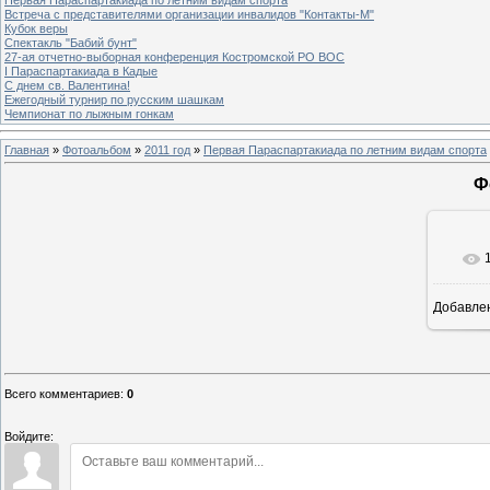
Встреча с представителями организации инвалидов "Контакты-М"
Кубок веры
Спектакль "Бабий бунт"
27-ая отчетно-выборная конференция Костромской РО ВОС
I Параспартакиада в Кадые
С днем св. Валентина!
Ежегодный турнир по русским шашкам
Чемпионат по лыжным гонкам
Главная
»
Фотоальбом
»
2011 год
»
Первая Параспартакиада по летним видам спорта
Ф
Добавле
Всего комментариев
:
0
Войдите: