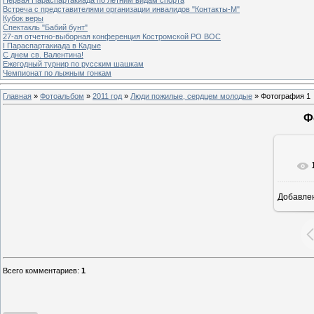
Встреча с представителями организации инвалидов "Контакты-М"
Кубок веры
Спектакль "Бабий бунт"
27-ая отчетно-выборная конференция Костромской РО ВОС
I Параспартакиада в Кадые
С днем св. Валентина!
Ежегодный турнир по русским шашкам
Чемпионат по лыжным гонкам
Главная
»
Фотоальбом
»
2011 год
»
Люди пожилые, сердцем молодые
» Фотография 1
Ф
Добавле
Всего комментариев
:
1