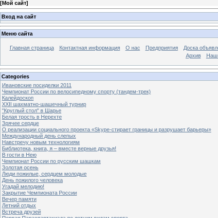
[
Мой сайт
]
Вход на сайт
Меню сайта
Главная страница
Контактная информация
О нас
Предприятия
Доска объявл
Архив
Наш
Categories
Ивановские посиделки 2011
Чемпионат России по велосипедному спорту (тандем-трек)
Калейдоскоп
XXII шахматно-шашечный турнир
"Круглый стол" в Шарье
Белая трость в Нерехте
Зрячее сердце
О реализации социального проекта «Skype-стирает границы и разрушает барьеры»
Международный день слепых
Навстречу новым технологиям
Библиотека, книга, я – вместе верные друзья!
В гости в Нею
Чемпионат России по русским шашкам
Золотая осень
Люди пожилые, сердцем молодые
День пожилого человека
Угадай мелодию!
Закрытие Чемпионата России
Вечер памяти
Летний отдых
Встреча друзей
Первая Параспартакиада по летним видам спорта