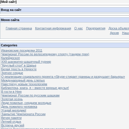
[
Мой сайт
]
Вход на сайт
Меню сайта
Главная страница
Контактная информация
О нас
Предприятия
Доска объявл
Архив
Наш
Categories
Ивановские посиделки 2011
Чемпионат России по велосипедному спорту (тандем-трек)
Калейдоскоп
XXII шахматно-шашечный турнир
"Круглый стол" в Шарье
Белая трость в Нерехте
Зрячее сердце
О реализации социального проекта «Skype-стирает границы и разрушает барьеры»
Международный день слепых
Навстречу новым технологиям
Библиотека, книга, я – вместе верные друзья!
В гости в Нею
Чемпионат России по русским шашкам
Золотая осень
Люди пожилые, сердцем молодые
День пожилого человека
Угадай мелодию!
Закрытие Чемпионата России
Вечер памяти
Летний отдых
Встреча друзей
Первая Параспартакиада по летним видам спорта