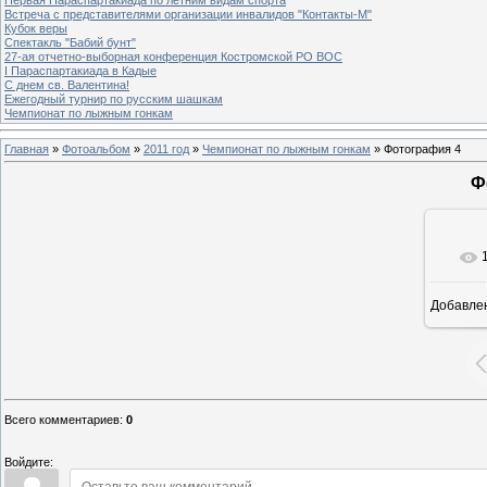
Встреча с представителями организации инвалидов "Контакты-М"
Кубок веры
Спектакль "Бабий бунт"
27-ая отчетно-выборная конференция Костромской РО ВОС
I Параспартакиада в Кадые
С днем св. Валентина!
Ежегодный турнир по русским шашкам
Чемпионат по лыжным гонкам
Главная
»
Фотоальбом
»
2011 год
»
Чемпионат по лыжным гонкам
» Фотография 4
Ф
Добавле
6
Всего комментариев
:
0
Войдите: