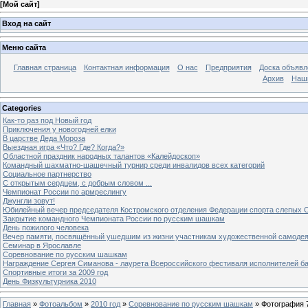
[
Мой сайт
]
Вход на сайт
Меню сайта
Главная страница
Контактная информация
О нас
Предприятия
Доска объявл
Архив
Наш
Categories
Как-то раз под Новый год
Приключения у новогодней елки
В царстве Деда Мороза
Выездная игра «Что? Где? Когда?»
Областной праздник народных талантов «Калейдоскоп»
Командный шахматно-шашечный турнир среди инвалидов всех категорий
Социальное партнерство
С открытым сердцем, с добрым словом ...
Чемпионат России по армреслингу
Джунгли зовут!
Юбилейный вечер председателя Костромского отделения Федерации спорта слепых С
Закрытие командного Чемпионата России по русским шашкам
День пожилого человека
Вечер памяти, посвящённый ушедшим из жизни участникам художественной самоде
Семинар в Ярославле
Соревнование по русским шашкам
Награждение Сергея Симанова - лаурета Всероссийского фестиваля исполнителей б
Спортивные итоги за 2009 год
День Физкультурника 2010
Главная
»
Фотоальбом
»
2010 год
»
Соревнование по русским шашкам
» Фотография 