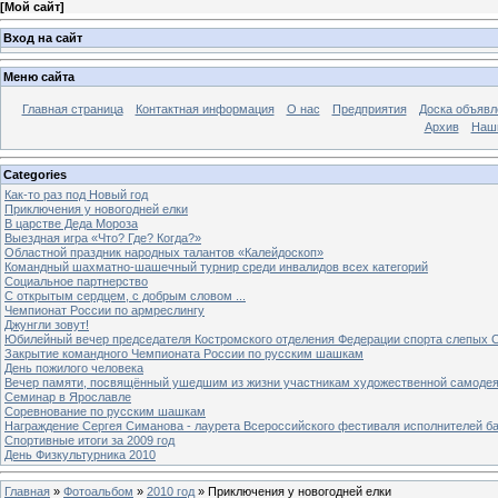
[
Мой сайт
]
Вход на сайт
Меню сайта
Главная страница
Контактная информация
О нас
Предприятия
Доска объявл
Архив
Наш
Categories
Как-то раз под Новый год
Приключения у новогодней елки
В царстве Деда Мороза
Выездная игра «Что? Где? Когда?»
Областной праздник народных талантов «Калейдоскоп»
Командный шахматно-шашечный турнир среди инвалидов всех категорий
Социальное партнерство
С открытым сердцем, с добрым словом ...
Чемпионат России по армреслингу
Джунгли зовут!
Юбилейный вечер председателя Костромского отделения Федерации спорта слепых С
Закрытие командного Чемпионата России по русским шашкам
День пожилого человека
Вечер памяти, посвящённый ушедшим из жизни участникам художественной самоде
Семинар в Ярославле
Соревнование по русским шашкам
Награждение Сергея Симанова - лаурета Всероссийского фестиваля исполнителей б
Спортивные итоги за 2009 год
День Физкультурника 2010
Главная
»
Фотоальбом
»
2010 год
» Приключения у новогодней елки