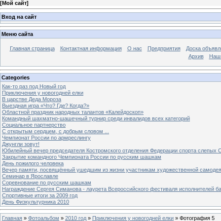
[
Мой сайт
]
Вход на сайт
Меню сайта
Главная страница
Контактная информация
О нас
Предприятия
Доска объявл
Архив
Наш
Categories
Как-то раз под Новый год
Приключения у новогодней елки
В царстве Деда Мороза
Выездная игра «Что? Где? Когда?»
Областной праздник народных талантов «Калейдоскоп»
Командный шахматно-шашечный турнир среди инвалидов всех категорий
Социальное партнерство
С открытым сердцем, с добрым словом ...
Чемпионат России по армреслингу
Джунгли зовут!
Юбилейный вечер председателя Костромского отделения Федерации спорта слепых С
Закрытие командного Чемпионата России по русским шашкам
День пожилого человека
Вечер памяти, посвящённый ушедшим из жизни участникам художественной самоде
Семинар в Ярославле
Соревнование по русским шашкам
Награждение Сергея Симанова - лаурета Всероссийского фестиваля исполнителей б
Спортивные итоги за 2009 год
День Физкультурника 2010
Главная
»
Фотоальбом
»
2010 год
»
Приключения у новогодней елки
» Фотография 5