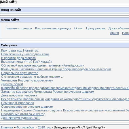
[
Мой сайт
]
Вход на сайт
Меню сайта
Главная страница
Контактная информация
О нас
Предприятия
Доска объявл
Архив
Наш
Categories
Как-то раз под Новый год
Приключения у новогодней елки
В царстве Деда Мороза
Выездная игра «Что? Где? Когда?»
Областной праздник народных талантов «Калейдоскоп»
Командный шахматно-шашечный турнир среди инвалидов всех категорий
Социальное партнерство
С открытым сердцем, с добрым словом ...
Чемпионат России по армреслингу
Джунгли зовут!
Юбилейный вечер председателя Костромского отделения Федерации спорта слепых С
Закрытие командного Чемпионата России по русским шашкам
День пожилого человека
Вечер памяти, посвящённый ушедшим из жизни участникам художественной самоде
Семинар в Ярославле
Соревнование по русским шашкам
Награждение Сергея Симанова - лаурета Всероссийского фестиваля исполнителей б
Спортивные итоги за 2009 год
День Физкультурника 2010
Главная
»
Фотоальбом
»
2010 год
» Выездная игра «Что? Где? Когда?»