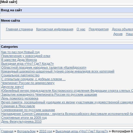
[
Мой сайт
]
Вход на сайт
Меню сайта
Главная страница
Контактная информация
О нас
Предприятия
Доска объявл
Архив
Наш
Categories
Как-то раз под Новый год
Приключения у новогодней елки
В царстве Деда Мороза
Выездная игра «Что? Где? Когда?»
Областной праздник народных талантов «Калейдоскоп»
Командный шахматно-шашечный турнир среди инвалидов всех категорий
Социальное партнерство
С открытым сердцем, с добрым словом ...
Чемпионат России по армреслингу
Джунгли зовут!
Юбилейный вечер председателя Костромского отделения Федерации спорта слепых С
Закрытие командного Чемпионата России по русским шашкам
День пожилого человека
Вечер памяти, посвящённый ушедшим из жизни участникам художественной самоде
Семинар в Ярославле
Соревнование по русским шашкам
Награждение Сергея Симанова - лаурета Всероссийского фестиваля исполнителей б
Спортивные итоги за 2009 год
День Физкультурника 2010
Главная
»
Фотоальбом
»
2010 год
»
Выездная игра «Что? Где? Когда?»
» Фотография 6