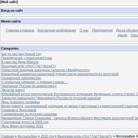
[
Мой сайт
]
Вход на сайт
Меню сайта
Главная страница
Контактная информация
О нас
Предприятия
Доска объявл
Архив
Наш
Categories
Как-то раз под Новый год
Приключения у новогодней елки
В царстве Деда Мороза
Выездная игра «Что? Где? Когда?»
Областной праздник народных талантов «Калейдоскоп»
Командный шахматно-шашечный турнир среди инвалидов всех категорий
Социальное партнерство
С открытым сердцем, с добрым словом ...
Чемпионат России по армреслингу
Джунгли зовут!
Юбилейный вечер председателя Костромского отделения Федерации спорта слепых С
Закрытие командного Чемпионата России по русским шашкам
День пожилого человека
Вечер памяти, посвящённый ушедшим из жизни участникам художественной самоде
Семинар в Ярославле
Соревнование по русским шашкам
Награждение Сергея Симанова - лаурета Всероссийского фестиваля исполнителей б
Спортивные итоги за 2009 год
День Физкультурника 2010
Главная
»
Фотоальбом
»
2010 год
»
Выездная игра «Что? Где? Когда?»
» Фотография 4