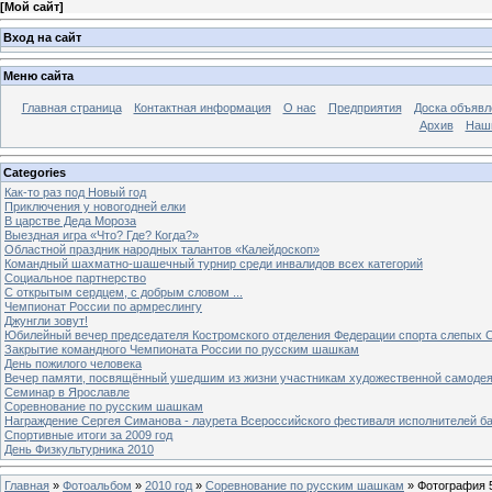
[
Мой сайт
]
Вход на сайт
Меню сайта
Главная страница
Контактная информация
О нас
Предприятия
Доска объявл
Архив
Наш
Categories
Как-то раз под Новый год
Приключения у новогодней елки
В царстве Деда Мороза
Выездная игра «Что? Где? Когда?»
Областной праздник народных талантов «Калейдоскоп»
Командный шахматно-шашечный турнир среди инвалидов всех категорий
Социальное партнерство
С открытым сердцем, с добрым словом ...
Чемпионат России по армреслингу
Джунгли зовут!
Юбилейный вечер председателя Костромского отделения Федерации спорта слепых С
Закрытие командного Чемпионата России по русским шашкам
День пожилого человека
Вечер памяти, посвящённый ушедшим из жизни участникам художественной самоде
Семинар в Ярославле
Соревнование по русским шашкам
Награждение Сергея Симанова - лаурета Всероссийского фестиваля исполнителей б
Спортивные итоги за 2009 год
День Физкультурника 2010
Главная
»
Фотоальбом
»
2010 год
»
Соревнование по русским шашкам
» Фотография 