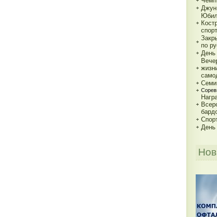
Чемп
Джун
Юбил
Кост
спор
Закр
по р
День
Вече
жизн
само
Семи
Сорев
Нагр
Всер
бард
Спорт
День
Нов