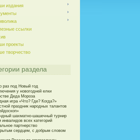
ши издания
кументы
мволика
лезные ссылки
хив
ши проекты
ше творчество
егории раздела
о раз под Новый год
лючения у новогодней елки
рстве Деда Мороза
дная игра «Что? Где? Когда?»
стной праздник народных талантов
ейдоскоп»
ндный шахматно-шашечный турнир
и инвалидов всех категорий
альное партнерство
крытым сердцем, с добрым словом