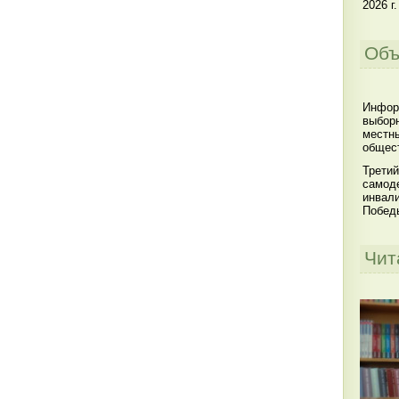
2026 г.
Объ
Инфор
выбор
местны
общест
Третий
самоде
инвал
Побед
Чит