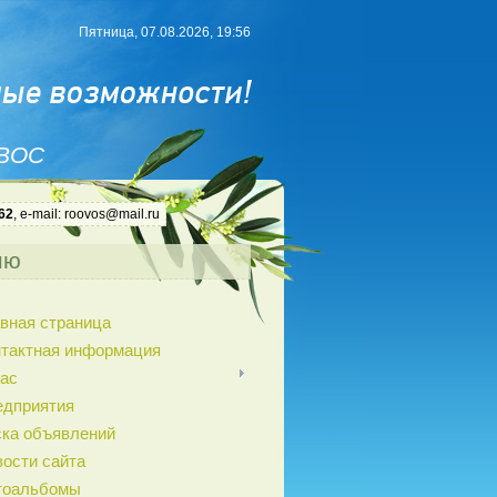
Пятница, 07.08.2026, 19:56
 ВОС
62
, e-mail: roovos@mail.ru
ню
вная страница
нтактная информация
ас
едприятия
ка объявлений
ости сайта
тоальбомы