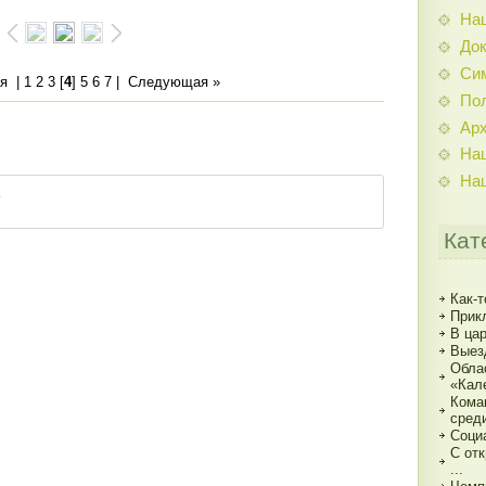
На
До
Си
я
|
1
2
3
[
4
]
5
6
7
|
Следующая »
По
Ар
На
На
Кат
Как-т
Прик
В ца
Выез
Обла
«Кал
Кома
сред
Соци
С от
...