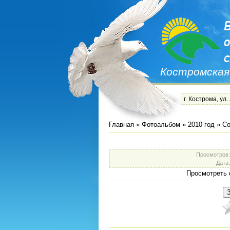
Костромская
г. Кострома, ул.
Главная
»
Фотоальбом
»
2010 год
»
Со
Просмотров
Дата
Просмотреть 