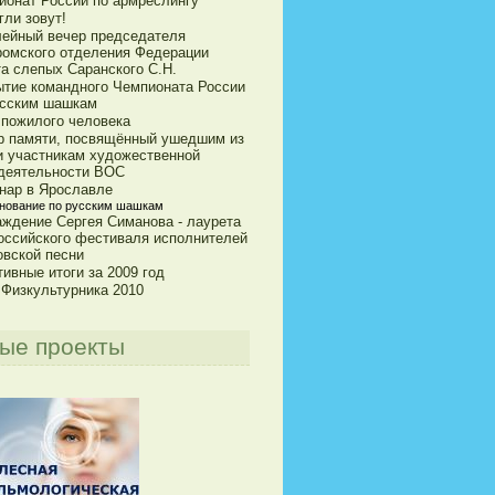
ионат России по армреслингу
гли зовут!
ейный вечер председателя
ромского отделения Федерации
та слепых Саранского С.Н.
ытие командного Чемпионата России
усским шашкам
 пожилого человека
р памяти, посвящённый ушедшим из
и участникам художественной
деятельности ВОС
нар в Ярославле
нование по русским шашкам
аждение Сергея Симанова - лаурета
оссийского фестиваля исполнителей
овской песни
ивные итоги за 2009 год
 Физкультурника 2010
ые проекты