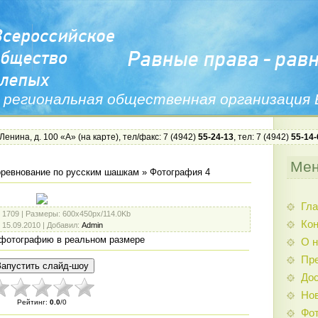
 региональная общественная организация
 Ленина, д. 100 «А» (
на карте
), тел/факс: 7 (4942)
55-24-13
, тел: 7 (4942)
55-14-
Ме
ревнование по русским шашкам
» Фотография 4
Гла
: 1709 |
Размеры
: 600x450px/114.0Kb
Ко
: 15.09.2010 |
Добавил
:
Admin
фотографию в реальном размере
О н
Пр
Дос
Нов
Рейтинг
:
0.0
/
0
Фо