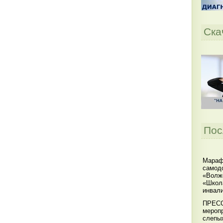
Ска
Пос
Мараф
самодо
«Волжс
«Школ
инвал
ПРЕСС
меропр
слепы