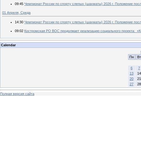
09:45
Чемпионат России по спорту слепых (шахматы) 2026 г. Положение посл
01 Апреля, Среда
14:30
Чемпионат России по спорту слепых (шахматы) 2026 г. Положение посл
09:02
Костромская РО ВОС продолжает реализацию социального проекта: «К
Calendar
Пн
Вт
6
7
13
14
20
21
27
28
Полная версия сайта