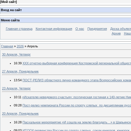
[
Мой сайт
]
Вход на сайт
Меню сайта
Главная страница
Контактная информация
О нас
Предприятия
Доска объявл
Архив
Наш
Главная
»
2026
»
Апрель
30 Апреля, Четверг
16:39
ХХХ отчетно-выборная конференция Костромской региональной общес
27 Апреля, Понедельник
13:54
ПОСТ-РЕЛИЗ областного лично-командного этапа Всероссийских кома
23 Апреля, Четверг
10:11
«Искателю неведомого счастья»: поэтическая гостиная к 140-летию Ни
09:28
Пост-релиз чемпионата России по спорту слепых по дисциплинам русс
20 Апреля, Понедельник
16:28
Пасхальное мероприятие «И сошла на землю благодать…» в Шарьинс
09:03
ИТОГИ первенства России по спорту слепых среди юниоров, юниорок, 