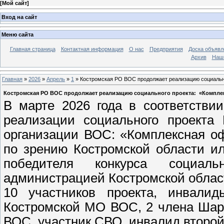
[
Мой сайт
]
Вход на сайт
Меню сайта
Главная страница
Контактная информация
О нас
Предприятия
Доска объявл
Архив
Наш
Главная
»
2026
»
Апрель
»
1
» Костромская РО ВОС продолжает реализацию социально
Костромская РО ВОС продолжает реализацию социального проекта: «Компле
В марте 2026 года в соответстви
реализации социального проекта 
организации ВОС: «Комплексная о
по зрению Костромской области и
победителя конкурса социал
администрацией Костромской облас
10 участников проекта, инвали
Костромской МО ВОС, 2 члена Шар
ВОС, участник СВО, инвалид второй