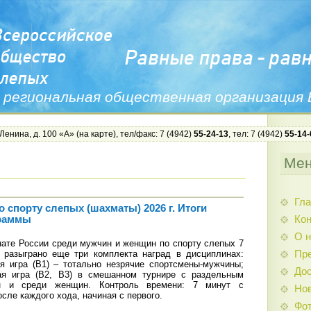
 региональная общественная организация
 Ленина, д. 100 «А» (
на карте
), тел/факс: 7 (4942)
55-24-13
, тел: 7 (4942)
55-14-
Ме
Гла
 спорту слепых (шахматы) 2026 г. Итоги
Ко
раммы
О н
ате России среди мужчин и женщин по спорту слепых 7
 разыграно еще три комплекта наград в дисциплинах:
Пр
я игра (В1) – тотально незрячие спортсмены-мужчины;
Дос
ая игра (В2, В3) в смешанном турнире с раздельным
н и среди женщин. Контроль времени: 7 минут с
Нов
сле каждого хода, начиная с первого.
Фо