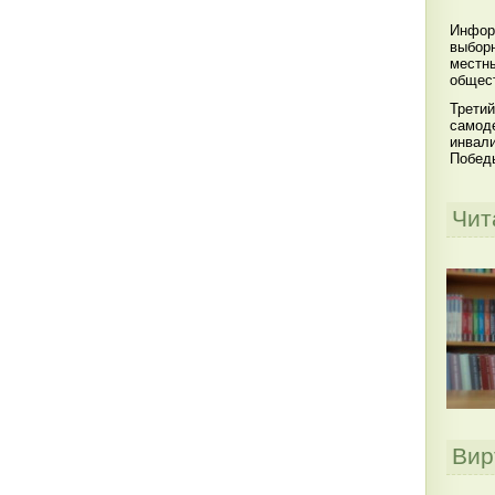
Инфор
выбор
местны
общест
Третий
самоде
инвал
Побед
Чит
Вир