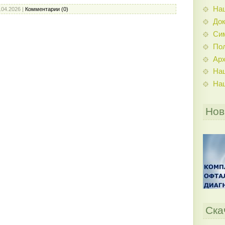
На
.04.2026
|
Комментарии (0)
До
Си
По
Ар
На
На
Нов
Ска