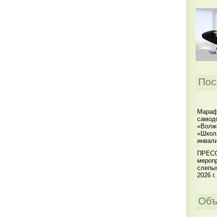
Пос
Мараф
самодо
«Волжс
«Школ
инвал
ПРЕСС
меропр
слепы
2026 г.
Объ