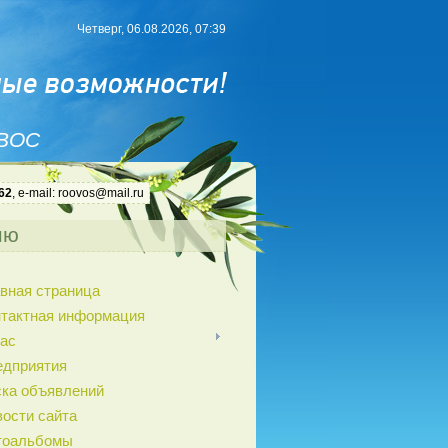
Четверг, 06.08.2026, 07:39
 ВОС
62
, e-mail: roovos@mail.ru
ню
вная страница
нтактная информация
ас
едприятия
ка объявлений
ости сайта
тоальбомы