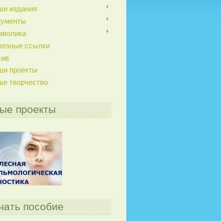
ши издания
кументы
мволика
лезные ссылки
хив
ши проекты
ше творчество
ые проекты
чать пособие