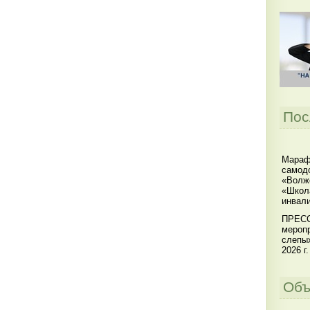
Пос
Мараф
самодо
«Волжс
«Школ
инвал
ПРЕСС
меропр
слепы
2026 г.
Объ