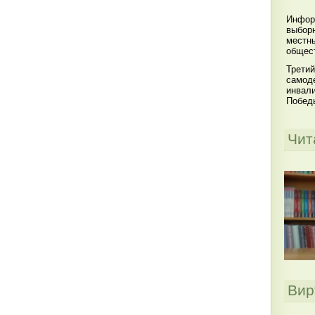
Инфор
выбор
местны
общест
Третий
самоде
инвал
Побед
Чит
Вир