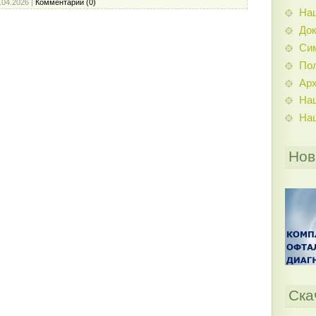
.04.2026
|
Комментарии (0)
На
До
Си
По
Ар
На
На
Нов
Ска