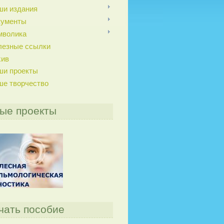
ши издания
кументы
мволика
лезные ссылки
хив
ши проекты
ше творчество
ые проекты
чать пособие