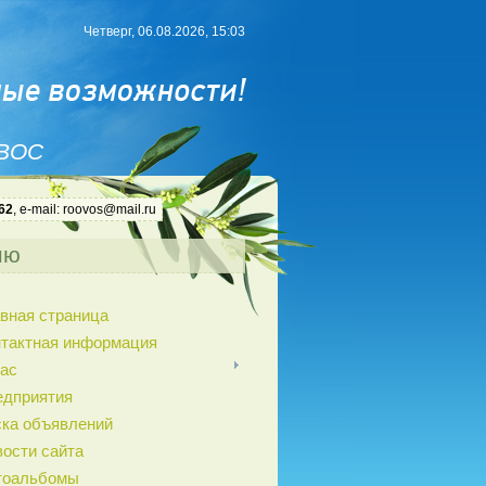
Четверг, 06.08.2026, 15:03
 ВОС
62
, e-mail: roovos@mail.ru
ню
вная страница
нтактная информация
ас
едприятия
ка объявлений
ости сайта
тоальбомы