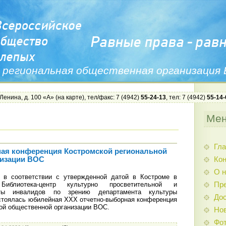
 региональная общественная организация
 Ленина, д. 100 «А» (
на карте
), тел/факс: 7 (4942)
55-24-13
, тел: 7 (4942)
55-14-
Ме
Гла
ая конференция Костромской региональной
Ко
низации ВОС
О н
в соответствии с утвержденной датой в Костроме в
блиотека-центр культурно просветительной и
Пр
ты инвалидов по зрению департамента культуры
Дос
стоялась юбилейная ХХХ отчетно-выборная конференция
ой общественной организации ВОС.
Нов
Фо