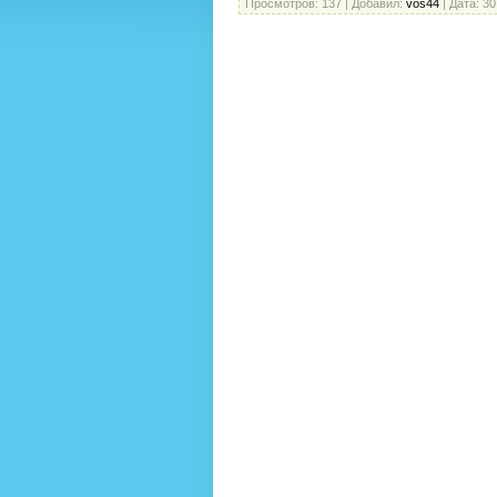
Просмотров:
137
|
Добавил:
vos44
|
Дата:
30