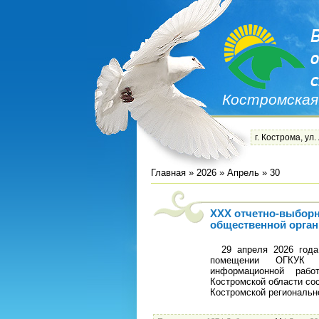
Костромская
г. Кострома, ул.
Главная
»
2026
»
Апрель
»
30
ХХХ отчетно-выборн
общественной орга
29 апреля 2026 года 
помещении ОГКУК Би
информационной рабо
Костромской области со
Костромской региональн