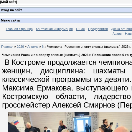
[
Мой сайт
]
Вход на сайт
Меню сайта
Главная страница
Контактная информация
О нас
Предприятия
Доска объявл
Архив
Наш
Главная
»
2026
»
Апрель
»
6
» Чемпионат России по спорту слепых (шахматы) 2026 г.
Чемпионат России по спорту слепых (шахматы) 2026 г. Положение после 6-го т
В Костроме продолжается чемпиона
женщин, дисциплина: шахматы
классической программы из девяти.
Максима Ермакова, выступающего 
Костромскую области, лидерство
гроссмейстер Алексей Смирнов (Перм