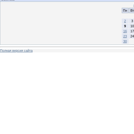
Пн
Вт
2
3
9
10
16
17
23
24
30
Полная версия сайта