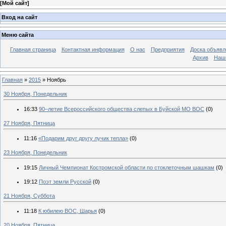
[
Мой сайт
]
Вход на сайт
Меню сайта
Главная страница
Контактная информация
О нас
Предприятия
Доска объявл
Архив
Наш
Главная
»
2015
»
Ноябрь
30 Ноября, Понедельник
16:33
90–летие Всероссийского общества слепых в Буйской МО ВОС
(0)
27 Ноября, Пятница
11:16
«Подарим друг другу лучик тепла»
(0)
23 Ноября, Понедельник
19:15
Личный Чемпионат Костромской области по стоклеточным шашкам
(0)
19:12
Поэт земли Русской
(0)
21 Ноября, Суббота
11:18
К юбилею ВОС, Шарья
(0)
20 Ноября, Пятница