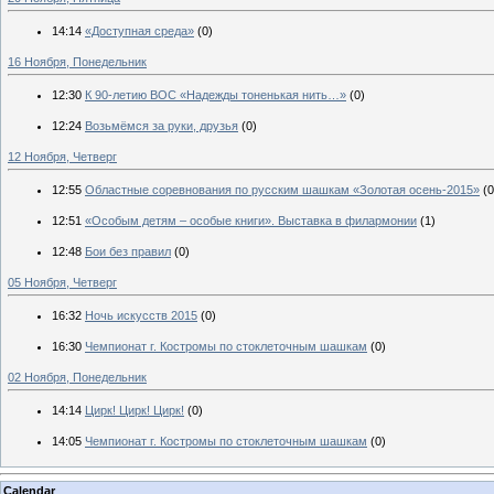
14:14
«Доступная среда»
(0)
16 Ноября, Понедельник
12:30
К 90-летию ВОС «Надежды тоненькая нить…»
(0)
12:24
Возьмёмся за руки, друзья
(0)
12 Ноября, Четверг
12:55
Областные соревнования по русским шашкам «Золотая осень-2015»
(0
12:51
«Особым детям – особые книги». Выставка в филармонии
(1)
12:48
Бои без правил
(0)
05 Ноября, Четверг
16:32
Ночь искусств 2015
(0)
16:30
Чемпионат г. Костромы по стоклеточным шашкам
(0)
02 Ноября, Понедельник
14:14
Цирк! Цирк! Цирк!
(0)
14:05
Чемпионат г. Костромы по стоклеточным шашкам
(0)
Calendar