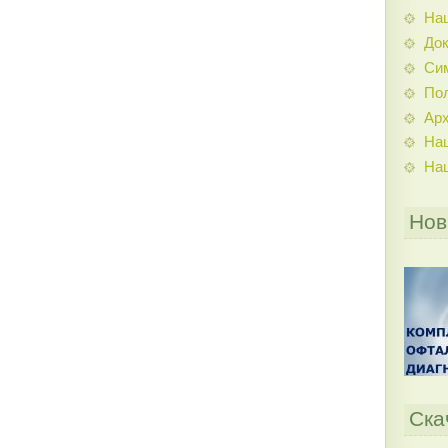
На
До
Си
По
Ар
На
На
Нов
Ска