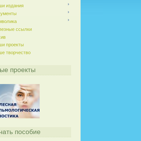
ши издания
кументы
мволика
лезные ссылки
хив
ши проекты
ше творчество
ые проекты
чать пособие