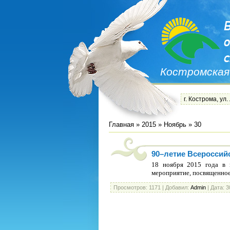
Костромская
г. Кострома, ул.
Главная
»
2015
»
Ноябрь
»
30
90–летие Всероссий
18 ноября 2015 года в 
мероприятие, посвященное
Просмотров:
1171
|
Добавил:
Admin
|
Дата:
3