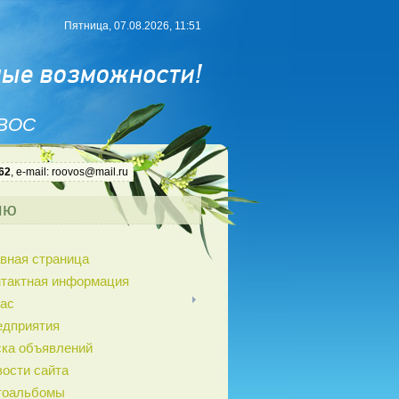
Пятница, 07.08.2026, 11:51
 ВОС
62
, e-mail: roovos@mail.ru
ню
вная страница
нтактная информация
ас
едприятия
ка объявлений
ости сайта
тоальбомы