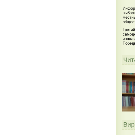
Инфор
выбор
местны
общест
Третий
самоде
инвал
Побед
Чит
Вир