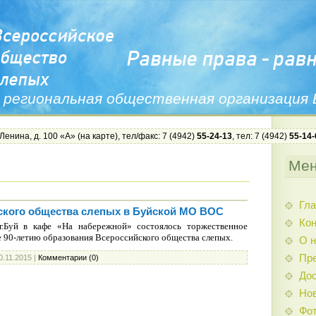
 региональная общественная организация
 Ленина, д. 100 «А» (
на карте
), тел/факс: 7 (4942)
55-24-13
, тел: 7 (4942)
55-14-
Ме
Гла
ского общества слепых в Буйской МО ВОС
Ко
г.Буй в кафе «На набережной» состоялось торжественное
 90-летию образования Всероссийского общества слепых.
О н
Пр
0.11.2015
|
Комментарии (0)
Дос
Нов
Фо