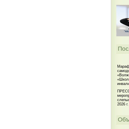
Пос
Мараф
самодо
«Волжс
«Школ
инвал
ПРЕСС
меропр
слепы
2026 г.
Объ