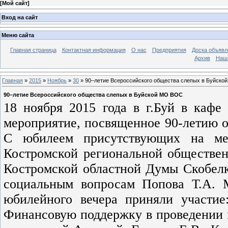
[
Мой сайт
]
Вход на сайт
Меню сайта
Главная страница
Контактная информация
О нас
Предприятия
Доска объявл
Архив
Наш
Главная
»
2015
»
Ноябрь
»
30
» 90–летие Всероссийского общества слепых в Буйск
90–летие Всероссийского общества слепых в Буйской МО ВОС
18 ноября 2015 года в г.Буй в кафе
мероприятие, посвященное 90-летию о
С юбилеем присутствующих на мер
Костромской региональной обществен
Костромской областной Думы Скобелк
социальным вопросам Попова Т.А. 
юбилейного вечера приняли участи
Финансовую поддержку в проведении в