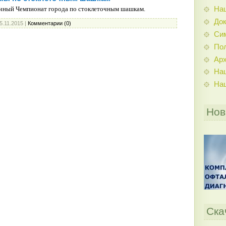
На
ичный Чемпионат города по стоклеточным шашкам.
До
5.11.2015
|
Комментарии (0)
Си
По
Ар
На
На
Нов
Ска