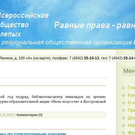
 региональная общественная организация
 Ленина, д. 100 «А» (
на карте
), тел/факс: 7 (4942)
55-24-13
, тел: 7 (4942)
55-14-
Ме
Гла
Ко
ой год подряд, библиотека-центр инвалидов по зрению
турно-образовательной акции «Ночь искусств» в Костромской
О н
Пр
5.11.2015
|
Комментарии (0)
Дос
Нов
Фо
омы по стоклеточным шашкам