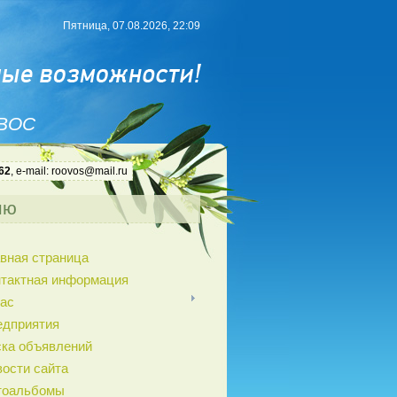
Пятница, 07.08.2026, 22:09
 ВОС
62
, e-mail: roovos@mail.ru
ню
вная страница
нтактная информация
ас
едприятия
ка объявлений
ости сайта
тоальбомы