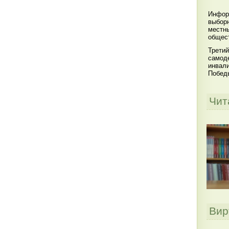
Инфор
выбор
местны
общест
Третий
самоде
инвал
Побед
Чит
Вир