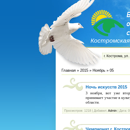
Костромская
г. Кострома, ул.
Главная
»
2015
»
Ноябрь
»
05
Ночь искусств 2015
3 ноября, вот уже втор
принимает участие в куль
области.
Просмотров:
1218
|
Добавил:
Admin
|
Дата:
0
Чемпионат г. Костр