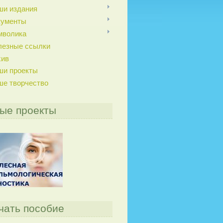
ши издания
кументы
мволика
лезные ссылки
хив
ши проекты
ше творчество
ые проекты
чать пособие