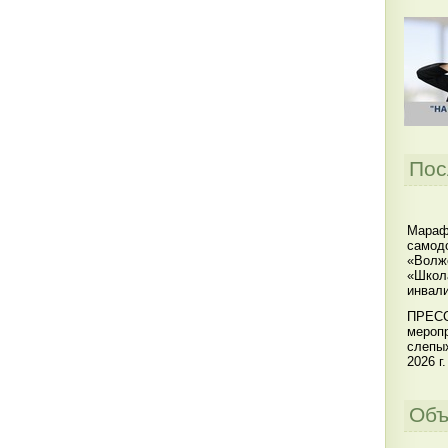
Пос
Мараф
самодо
«Волжс
«Школ
инвал
ПРЕСС
меропр
слепы
2026 г.
Объ