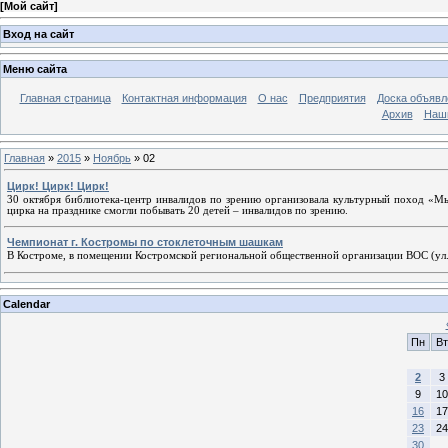
[
Мой сайт
]
Вход на сайт
Меню сайта
Главная страница
Контактная информация
О нас
Предприятия
Доска объявл
Архив
Наш
Главная
»
2015
»
Ноябрь
»
02
Цирк! Цирк! Цирк!
30 октября библиотека-центр инвалидов по зрению организовала культурный поход «Мы
цирка на празднике смогли побывать 20 детей – инвалидов по зрению.
Чемпионат г. Костромы по стоклеточным шашкам
В Костроме, в помещении Костромской региональной общественной организации ВОС (ул.
Calendar
Пн
Вт
2
3
9
10
16
17
23
24
30