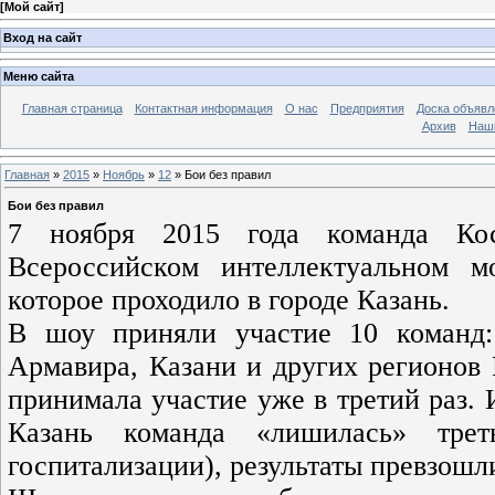
[
Мой сайт
]
Вход на сайт
Меню сайта
Главная страница
Контактная информация
О нас
Предприятия
Доска объявл
Архив
Наш
Главная
»
2015
»
Ноябрь
»
12
» Бои без правил
Бои без правил
7 ноября 2015 года команда Ко
Всероссийском интеллектуальном м
которое проходило в городе Казань.
В шоу приняли участие 10 команд:
Армавира, Казани и других регионов
принимала участие уже в третий раз. 
Казань команда «лишилась» трет
госпитализации), результаты превзошл