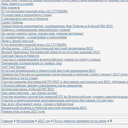
День памяти и скорби
Моя планета
IV тур интеллектуальной игры «12 СТУЛЬЕВ»
Путешествие в волшебную страну
У пионерского костра в Нерехте
Салют Победы
Торжественное мероприятие, посвященное Дню Победы в Буйской МО ВОС
Победа в соревнованиях европейского уровня!
Не гаснет памяти свеча, поклон вам, дорогие ветераны!
От краеведения - к краелюбию и книголюбию
Люди с белой тростью
II тур интеллектуальной игры «12 СТУЛЬЕВ»
«Кубок веры – 2017» в Костромской местной организации ВОС
Личный Чемпионат Костромской области по русским шашкам-2017
Светлая Пасха в Нерехте
Участие в соревнованиях всероссийского уровня по спорту слепых
Принимаем поздравления от первых лиц!
Что? Где? Когда?
Отчетная конференция в Нерехтской местной организации ВОС
Первенство России по шахматам среди юношей и девушек (спорт слепых)-2017 (итог
Приходите в гости к нам!
Участие команды Костромской РО ВОС в фестивале настольных игр ВОС «Игровая к
II Всероссийская зимняя спартакиада среди инвалидов
Интересная жизнь Буйской МО ВОС
Нам зима нипочем - мы блины печем!
Участие молодых поэтов Костромской РО во Всероссийском турнире самодеятельны
Участие в международном многожанровом конкурсе-фестивале «Созвучие»
Нас всех объединяет книга, чтение и библиотека!
Крещенский вечерок в Нейской местной организации ВОС
Первая игра сезона 2017 года
Главная
»
Фотоальбом
»
2017 год
»
Пусть доброты прибавится на свете
» 3