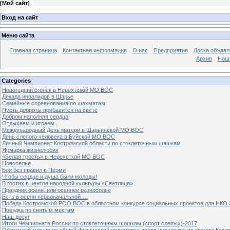
[
Мой сайт
]
Вход на сайт
Меню сайта
Главная страница
Контактная информация
О нас
Предприятия
Доска объявл
Архив
Наш
Categories
Новогодний огонёк в Нерехтской МО ВОС
Декада инвалидов в Шарье
Семейные соревнования по шахматам
Пусть доброты прибавится на свете
Добром наполняя сердца
Отдыхаем и играем
Международный День матери в Шарьинской МО ВОС
День слепого человека в Буйской МО ВОС
Личный Чемпионат Костромской области по стоклеточным шашкам
Ярмарка жизнелюбия
«Белая трость» в Нерехсткой МО ВОС
Новоселье
Бои без правил в Перми
Чтобы сердце и душа были молоды!
В гостях в центре народной культуры «Светлица»
Праздник осени, или осеннее разносолье
Есть в осени первоначальной….
Победа Костромской РОО ВОС в областном конкурсе социальных проектов для НКО 
Поездка по святым местам
Наш досуг
Итоги Чемпионата России по стоклеточным шашкам (спорт слепых)-2017
Областной турнир по общей физической подготовке среди инвалидов по зрению Кост