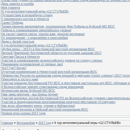
День памяти и скорби
Моя планета
IV тур интеллектуальной игры «12 СТУЛЬЕВ»
Путешествие в волшебную страну
У пионерского костра в Нерехте
Салют Победы
Торжественное мероприятие, посвященное Дню Победы в Буйской МО ВОС
Победа в соревнованиях европейского уровня!
Не гаснет памяти свеча, поклон вам, дорогие ветераны!
От краеведения - к краелюбию и книголюбию
Люди с белой тростью
II тур интеллектуальной игры «12 СТУЛЬЕВ»
«Кубок веры – 2017» в Костромской местной организации ВОС
Личный Чемпионат Костромской области по русским шашкам-2017
Светлая Пасха в Нерехте
Участие в соревнованиях всероссийского уровня по спорту слепых
Принимаем поздравления от первых лиц!
Что? Где? Когда?
Отчетная конференция в Нерехтской местной организации ВОС
Первенство России по шахматам среди юношей и девушек (спорт слепых)-2017 (итог
Приходите в гости к нам!
Участие команды Костромской РО ВОС в фестивале настольных игр ВОС «Игровая к
II Всероссийская зимняя спартакиада среди инвалидов
Интересная жизнь Буйской МО ВОС
Нам зима нипочем - мы блины печем!
Участие молодых поэтов Костромской РО во Всероссийском турнире самодеятельны
Участие в международном многожанровом конкурсе-фестивале «Созвучие»
Нас всех объединяет книга, чтение и библиотека!
Крещенский вечерок в Нейской местной организации ВОС
Первая игра сезона 2017 года
Главная
»
Фотоальбом
»
2017 год
» II тур интеллектуальной игры «12 СТУЛЬЕВ»