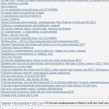
День памяти и скорби
Моя планета
IV тур интеллектуальной игры «12 СТУЛЬЕВ»
Путешествие в волшебную страну
У пионерского костра в Нерехте
Салют Победы
Торжественное мероприятие, посвященное Дню Победы в Буйской МО ВОС
Победа в соревнованиях европейского уровня!
Не гаснет памяти свеча, поклон вам, дорогие ветераны!
От краеведения - к краелюбию и книголюбию
Люди с белой тростью
II тур интеллектуальной игры «12 СТУЛЬЕВ»
«Кубок веры – 2017» в Костромской местной организации ВОС
Личный Чемпионат Костромской области по русским шашкам-2017
Светлая Пасха в Нерехте
Участие в соревнованиях всероссийского уровня по спорту слепых
Принимаем поздравления от первых лиц!
Что? Где? Когда?
Отчетная конференция в Нерехтской местной организации ВОС
Первенство России по шахматам среди юношей и девушек (спорт слепых)-2017 (итог
Приходите в гости к нам!
Участие команды Костромской РО ВОС в фестивале настольных игр ВОС «Игровая к
II Всероссийская зимняя спартакиада среди инвалидов
Интересная жизнь Буйской МО ВОС
Нам зима нипочем - мы блины печем!
Участие молодых поэтов Костромской РО во Всероссийском турнире самодеятельны
Участие в международном многожанровом конкурсе-фестивале «Созвучие»
Нас всех объединяет книга, чтение и библиотека!
Крещенский вечерок в Нейской местной организации ВОС
Первая игра сезона 2017 года
Главная
»
Фотоальбом
»
2017 год
» Отчетная конференция в Нерехтской местной ор