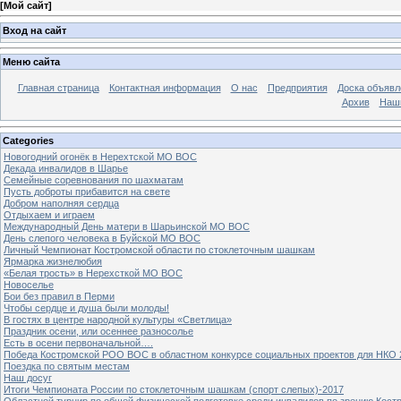
[
Мой сайт
]
Вход на сайт
Меню сайта
Главная страница
Контактная информация
О нас
Предприятия
Доска объявл
Архив
Наш
Categories
Новогодний огонёк в Нерехтской МО ВОС
Декада инвалидов в Шарье
Семейные соревнования по шахматам
Пусть доброты прибавится на свете
Добром наполняя сердца
Отдыхаем и играем
Международный День матери в Шарьинской МО ВОС
День слепого человека в Буйской МО ВОС
Личный Чемпионат Костромской области по стоклеточным шашкам
Ярмарка жизнелюбия
«Белая трость» в Нерехсткой МО ВОС
Новоселье
Бои без правил в Перми
Чтобы сердце и душа были молоды!
В гостях в центре народной культуры «Светлица»
Праздник осени, или осеннее разносолье
Есть в осени первоначальной….
Победа Костромской РОО ВОС в областном конкурсе социальных проектов для НКО 
Поездка по святым местам
Наш досуг
Итоги Чемпионата России по стоклеточным шашкам (спорт слепых)-2017
Областной турнир по общей физической подготовке среди инвалидов по зрению Кост