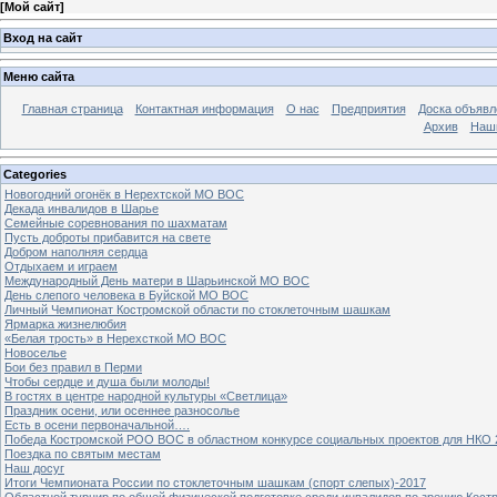
[
Мой сайт
]
Вход на сайт
Меню сайта
Главная страница
Контактная информация
О нас
Предприятия
Доска объявл
Архив
Наш
Categories
Новогодний огонёк в Нерехтской МО ВОС
Декада инвалидов в Шарье
Семейные соревнования по шахматам
Пусть доброты прибавится на свете
Добром наполняя сердца
Отдыхаем и играем
Международный День матери в Шарьинской МО ВОС
День слепого человека в Буйской МО ВОС
Личный Чемпионат Костромской области по стоклеточным шашкам
Ярмарка жизнелюбия
«Белая трость» в Нерехсткой МО ВОС
Новоселье
Бои без правил в Перми
Чтобы сердце и душа были молоды!
В гостях в центре народной культуры «Светлица»
Праздник осени, или осеннее разносолье
Есть в осени первоначальной….
Победа Костромской РОО ВОС в областном конкурсе социальных проектов для НКО 
Поездка по святым местам
Наш досуг
Итоги Чемпионата России по стоклеточным шашкам (спорт слепых)-2017
Областной турнир по общей физической подготовке среди инвалидов по зрению Кост