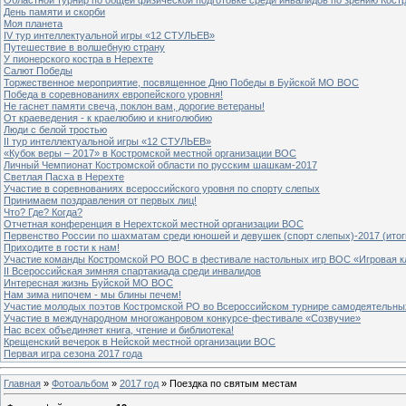
День памяти и скорби
Моя планета
IV тур интеллектуальной игры «12 СТУЛЬЕВ»
Путешествие в волшебную страну
У пионерского костра в Нерехте
Салют Победы
Торжественное мероприятие, посвященное Дню Победы в Буйской МО ВОС
Победа в соревнованиях европейского уровня!
Не гаснет памяти свеча, поклон вам, дорогие ветераны!
От краеведения - к краелюбию и книголюбию
Люди с белой тростью
II тур интеллектуальной игры «12 СТУЛЬЕВ»
«Кубок веры – 2017» в Костромской местной организации ВОС
Личный Чемпионат Костромской области по русским шашкам-2017
Светлая Пасха в Нерехте
Участие в соревнованиях всероссийского уровня по спорту слепых
Принимаем поздравления от первых лиц!
Что? Где? Когда?
Отчетная конференция в Нерехтской местной организации ВОС
Первенство России по шахматам среди юношей и девушек (спорт слепых)-2017 (итог
Приходите в гости к нам!
Участие команды Костромской РО ВОС в фестивале настольных игр ВОС «Игровая к
II Всероссийская зимняя спартакиада среди инвалидов
Интересная жизнь Буйской МО ВОС
Нам зима нипочем - мы блины печем!
Участие молодых поэтов Костромской РО во Всероссийском турнире самодеятельны
Участие в международном многожанровом конкурсе-фестивале «Созвучие»
Нас всех объединяет книга, чтение и библиотека!
Крещенский вечерок в Нейской местной организации ВОС
Первая игра сезона 2017 года
Главная
»
Фотоальбом
»
2017 год
» Поездка по святым местам