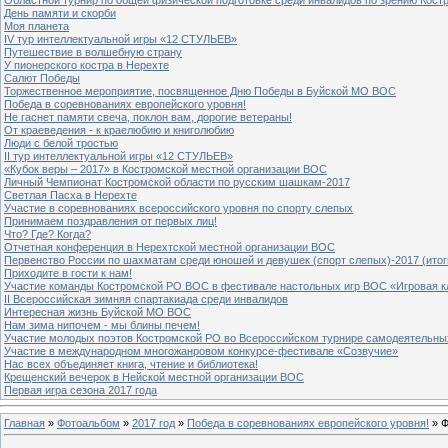
День памяти и скорби
Моя планета
IV тур интеллектуальной игры «12 СТУЛЬЕВ»
Путешествие в волшебную страну
У пионерского костра в Нерехте
Салют Победы
Торжественное мероприятие, посвященное Дню Победы в Буйской МО ВОС
Победа в соревнованиях европейского уровня!
Не гаснет памяти свеча, поклон вам, дорогие ветераны!
От краеведения - к краелюбию и книголюбию
Люди с белой тростью
II тур интеллектуальной игры «12 СТУЛЬЕВ»
«Кубок веры – 2017» в Костромской местной организации ВОС
Личный Чемпионат Костромской области по русским шашкам-2017
Светлая Пасха в Нерехте
Участие в соревнованиях всероссийского уровня по спорту слепых
Принимаем поздравления от первых лиц!
Что? Где? Когда?
Отчетная конференция в Нерехтской местной организации ВОС
Первенство России по шахматам среди юношей и девушек (спорт слепых)-2017 (итог
Приходите в гости к нам!
Участие команды Костромской РО ВОС в фестивале настольных игр ВОС «Игровая к
II Всероссийская зимняя спартакиада среди инвалидов
Интересная жизнь Буйской МО ВОС
Нам зима нипочем - мы блины печем!
Участие молодых поэтов Костромской РО во Всероссийском турнире самодеятельны
Участие в международном многожанровом конкурсе-фестивале «Созвучие»
Нас всех объединяет книга, чтение и библиотека!
Крещенский вечерок в Нейской местной организации ВОС
Первая игра сезона 2017 года
Главная
»
Фотоальбом
»
2017 год
»
Победа в соревнованиях европейского уровня!
» Ф