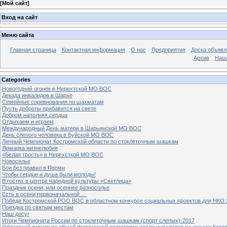
[
Мой сайт
]
Вход на сайт
Меню сайта
Главная страница
Контактная информация
О нас
Предприятия
Доска объявл
Архив
Наш
Categories
Новогодний огонёк в Нерехтской МО ВОС
Декада инвалидов в Шарье
Семейные соревнования по шахматам
Пусть доброты прибавится на свете
Добром наполняя сердца
Отдыхаем и играем
Международный День матери в Шарьинской МО ВОС
День слепого человека в Буйской МО ВОС
Личный Чемпионат Костромской области по стоклеточным шашкам
Ярмарка жизнелюбия
«Белая трость» в Нерехсткой МО ВОС
Новоселье
Бои без правил в Перми
Чтобы сердце и душа были молоды!
В гостях в центре народной культуры «Светлица»
Праздник осени, или осеннее разносолье
Есть в осени первоначальной….
Победа Костромской РОО ВОС в областном конкурсе социальных проектов для НКО 
Поездка по святым местам
Наш досуг
Итоги Чемпионата России по стоклеточным шашкам (спорт слепых)-2017
Областной турнир по общей физической подготовке среди инвалидов по зрению Кост