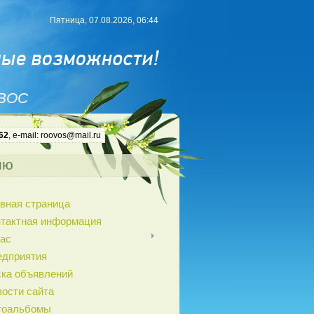
Пятница, 07.08.2026, 06:44
 ВОС
62
, e-mail: roovos@mail.ru
ню
вная страница
нтактная информация
ас
едприятия
ка объявлений
ости сайта
тоальбомы