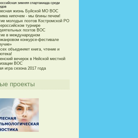
ероссийская зимняя спартакиада среди
идов
ресная жизнь Буйской МО ВОС
зима нипочем - мы блины печем!
тие молодых поэтов Костромской РО
сероссийском турнире
деятельных поэтов ВОС
тие в международном
ожанровом конкурсе-фестивале
вучие»
сех объединяет книга, чтение и
отека!
енский вечерок в Нейской местной
низации ВОС
я игра сезона 2017 года
ые проекты