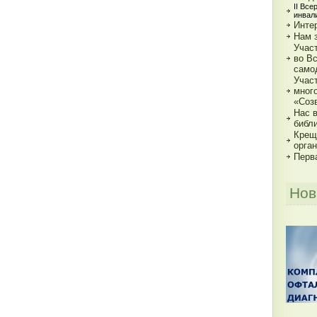
II Вс
инвал
Инте
Нам 
Учас
во В
само
Учас
мног
«Соз
Нас в
библи
Крещ
орга
Перва
Нов