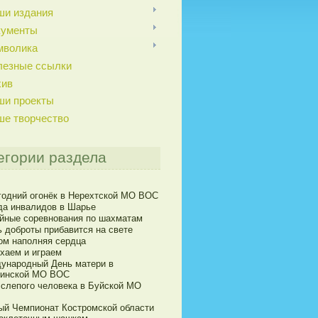
ши издания
кументы
мволика
лезные ссылки
хив
ши проекты
ше творчество
егории раздела
годний огонёк в Нерехтской МО ВОС
да инвалидов в Шарье
йные соревнования по шахматам
ь доброты прибавится на свете
ом наполняя сердца
хаем и играем
ународный День матери в
инской МО ВОС
 слепого человека в Буйской МО
ый Чемпионат Костромской области