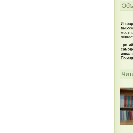
Объ
Инфор
выбор
местны
общест
Третий
самоде
инвал
Побед
Чит