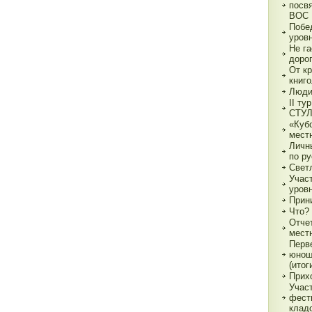
посв
ВОС
Побе
уровн
Не га
доро
От к
книг
Люди
II ту
СТУ
«Куб
мест
Личн
по р
Свет
Учас
уров
Прин
Что?
Отче
мест
Перв
юнош
(итог
Прихо
Учас
фест
клад