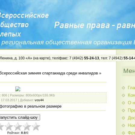
 региональная общественная организация
 Ленина, д. 100 «А» (
на карте
), тел/факс: 7 (4942)
55-24-13
, тел: 7 (4942)
55-14-
Ме
 Всероссийская зимняя спартакиада среди инвалидов
»
Гла
Ко
: 806 |
Размеры
: 800x600px/155.9Kb
: 17.03.2017 |
Добавил
:
vos44
О н
фотографию в реальном размере
Пр
Дос
Нов
Фо
Рейтинг
:
0.0
/
0