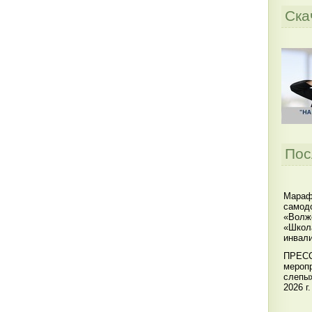
Ска
Пос
Мараф
самодо
«Волжс
«Школ
инвал
ПРЕСС
меропр
слепы
2026 г.