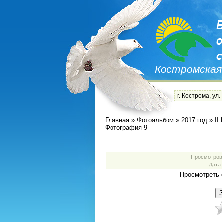
Костромская
г. Кострома, ул.
Главная
»
Фотоальбом
»
2017 год
»
II
Фотография 9
Просмотров
Дата
Просмотреть 