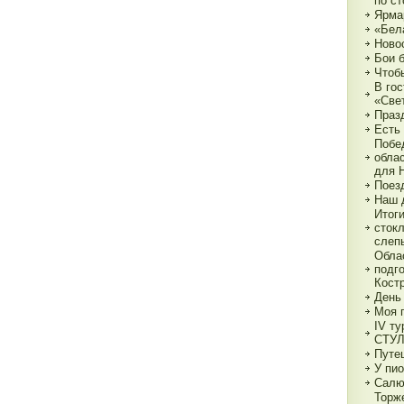
по с
Ярма
«Бел
Ново
Бои 
Чтоб
В гос
«Све
Праз
Есть
Побе
обла
для 
Поез
Наш 
Итог
сток
слеп
Обла
подг
Кост
День
Моя 
IV ту
СТУ
Путе
У пио
Салю
Торж