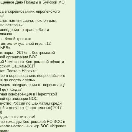
ященное Дню Победы в Буйской МО
да в соревнованиях европейского
я!
снет памяти свеча, поклон вам,
гие ветераны!
раеведения - к краелюбию и
олюбию
 с белой тростью
р интеллектуальной игры «12
ЛЬЕВ»
ок веры – 2017» в Костромской
ной организации ВОС
ый Чемпионат Костромской области
усским шашкам-2017
лая Пасха в Нерехте
тие в соревнованиях всероссийского
ня по спорту слепых
имаем поздравления от первых лиц!
 Где? Когда?
тная конференция в Нерехтской
ной организации ВОС
енство России по шахматам среди
ей и девушек (спорт слепых)-2017
и)
дите в гости к нам!
тие команды Костромской РО ВОС в
ивале настольных игр ВОС «Игровая
овая»