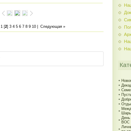
На
До
Си
|
1
[
2
]
3
4
5
6
7
8
9
10
|
Следующая »
По
Ар
На
На
Кат
Ново
Дека
Семе
Пуст
Добр
Отды
Межд
Шарь
День
ВОС
Личн