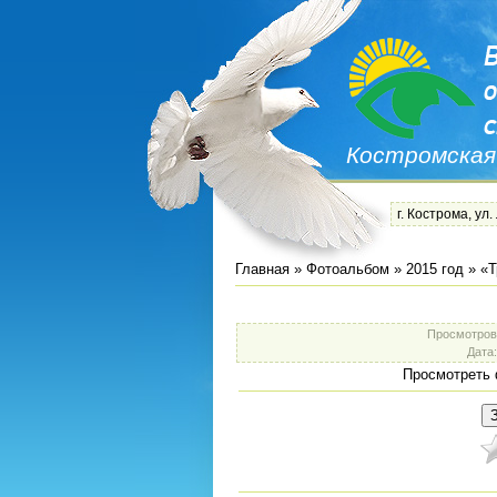
Костромская
г. Кострома, ул.
Главная
»
Фотоальбом
»
2015 год
»
«Т
Просмотров
Дата
Просмотреть 