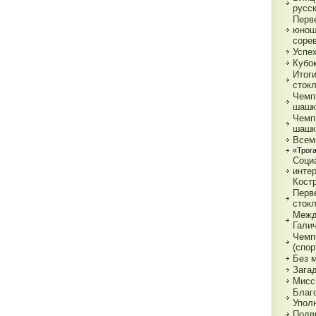
русс
Перв
юнош
соре
Успе
Кубок
Итог
сток
Чемп
шашк
Чемп
шашк
Всем
«Трог
Соци
инте
Кост
Перв
сток
Межд
Гали
Чемп
(спор
Без 
Зага
Мисс
Благ
Упол
Подв