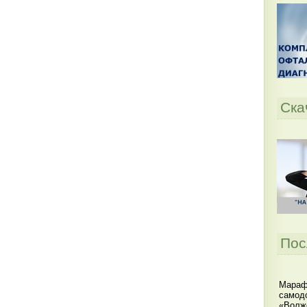
Ска
Пос
Мараф
самодо
«Волжс