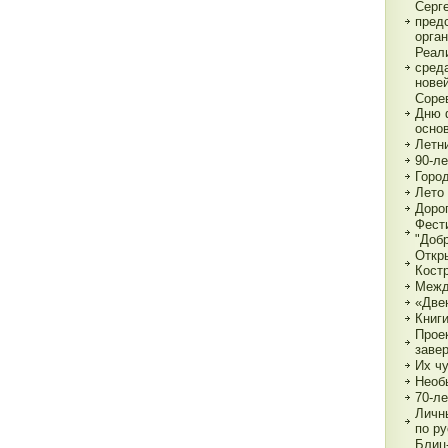
Серг
пред
орга
Реал
сред
нове
Соре
Дню 
основ
Летн
90-л
Город
Лето 
Дорог
Фест
"Доб
Откр
Кост
Межд
«Две
Книги
Прое
заве
Их чу
Необ
70-л
Личн
по р
Блиц-