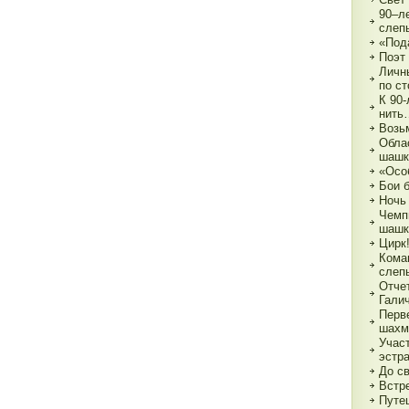
90–л
слеп
«Под
Поэт
Личн
по с
К 90
нить
Возь
Обла
шашк
«Осо
Бои 
Ночь
Чемп
шашк
Цирк!
Кома
слеп
Отче
Гали
Перв
шахм
Учас
эстр
До с
Встре
Путе