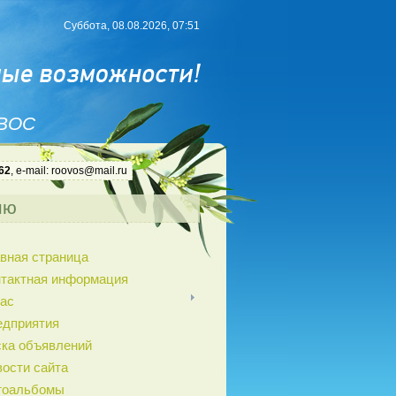
Суббота, 08.08.2026, 07:51
 ВОС
62
, e-mail: roovos@mail.ru
ню
вная страница
нтактная информация
ас
едприятия
ка объявлений
ости сайта
тоальбомы