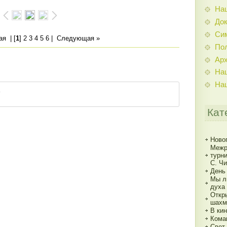
На
До
Си
ая
| [
1
]
2
3
4
5
6
|
Следующая »
По
Ар
На
На
Кат
Ново
Межр
турн
С. Ч
День
Мы л
духа
Откр
шахм
В кин
Кома
Свет