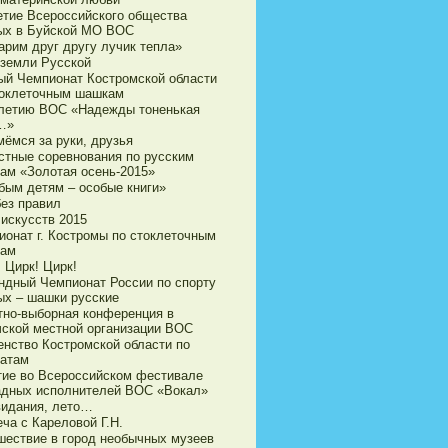
етие Всероссийского общества
ых в Буйской МО ВОС
арим друг другу лучик тепла»
 земли Русской
ый Чемпионат Костромской области
токлеточным шашкам
-летию ВОС «Надежды тоненькая
…»
мёмся за руки, друзья
стные соревнования по русским
ам «Золотая осень-2015»
бым детям – особые книги»
без правил
 искусств 2015
ионат г. Костромы по стоклеточным
ам
 Цирк! Цирк!
ндный Чемпионат России по спорту
ых – шашки русские
тно-выборная конференция в
чской местной организации ВОС
енство Костромской области по
атам
тие во Всероссийском фестивале
адных исполнителей ВОС «Вокал»
видания, лето…
ча с Кареловой Г.Н.
шествие в город необычных музеев