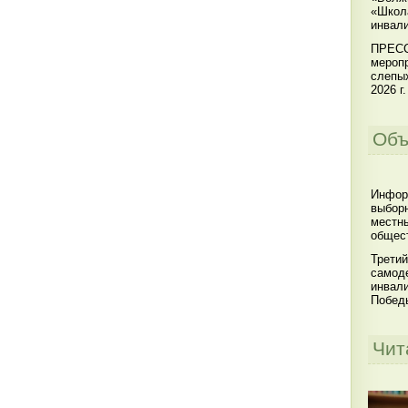
«Школ
инвал
ПРЕСС
меропр
слепы
2026 г.
Объ
Инфор
выбор
местны
общест
Третий
самоде
инвал
Побед
Чит