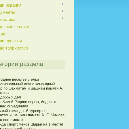
ши издания
кументы
мволика
лезные ссылки
хив
ши проекты
ше творчество
егории раздела
годнее веселье у ёлки
егиональный лично-командный
ир по шахматам и шашкам памяти А.
ижова
 добрых дел
юбимой Родине верны, бодрость
 нас объединила
ытый командный турнир по
атам и шашкам памяти А. С. Чижова
о все вместе
нда спортсменов Шарьи на 1 месте!
 материнской любви