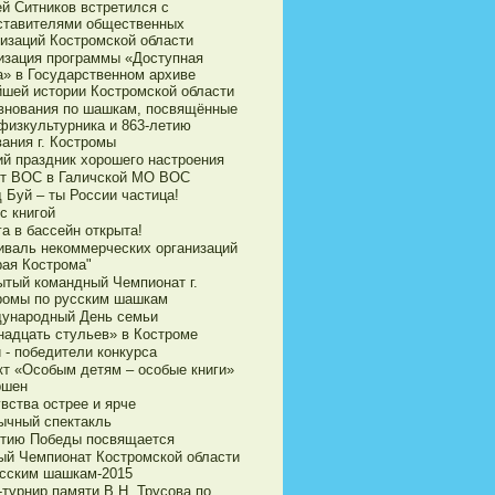
ей Ситников встретился с
ставителями общественных
низаций Костромской области
изация программы «Доступная
а» в Государственном архиве
йшей истории Костромской области
внования по шашкам, посвящённые
физкультурника и 863-летию
ания г. Костромы
ий праздник хорошего настроения
ет ВОС в Галичской МО ВОС
 Буй – ты России частица!
с книгой
а в бассейн открыта!
иваль некоммерческих организаций
рая Кострома"
ытый командный Чемпионат г.
ромы по русским шашкам
ународный День семьи
надцать стульев» в Костроме
 - победители конкурса
кт «Особым детям – особые книги»
ршен
вства острее и ярче
ычный спектакль
етию Победы посвящается
ый Чемпионат Костромской области
усским шашкам-2015
турнир памяти В.Н. Трусова по