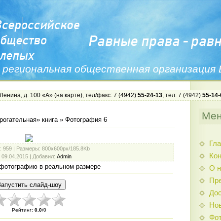
 региональная общественная организация
 Ленина, д. 100 «А» (
на карте
), тел/факс: 7 (4942)
55-24-13
, тел: 7 (4942)
55-14-
Ме
рогательная» книга
» Фотография 6
Гла
: 959 |
Размеры
: 800x600px/185.8Kb
Ко
: 09.04.2015 |
Добавил
:
Admin
фотографию в реальном размере
О н
Пр
Дос
Нов
Рейтинг
:
0.0
/
0
Фо