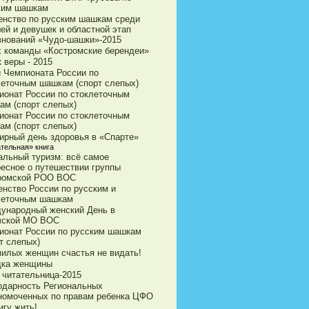
ким шашкам
енство по русским шашкам среди
ей и девушек и областной этап
внований «Чудо-шашки»-2015
х команды «Костромские берендеи»
 веры - 2015
и Чемпионата России по
леточным шашкам (спорт слепых)
ионат России по стоклеточным
ам (спорт слепых)
ионат России по стоклеточным
ам (спорт слепых)
ирный день здоровья в «Спарте»
ательная» книга
альный туризм: всё самое
ресное о путешествии группы
ромской РОО ВОС
енство России по русским и
леточным шашкам
ународный женский День в
чской МО ВОС
ионат России по русским шашкам
т слепых)
милых женщин счастья не видать!
дка женщины
 читательница-2015
одарность Региональных
номоченных по правам ребенка ЦФО
игу жить!