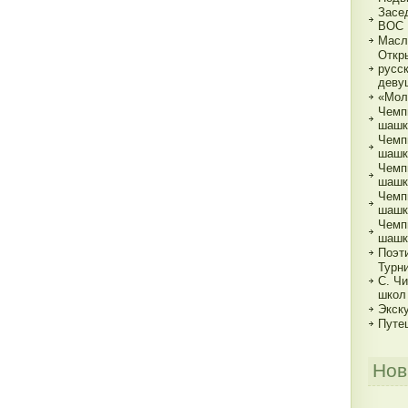
Засе
ВОС
Масл
Откр
русс
деву
«Мол
Чемп
шашк
Чемп
шашка
Чемп
шашка
Чемп
шашка
Чемп
шашк
Поэт
Турн
С. Ч
школ
Экск
Путе
Нов