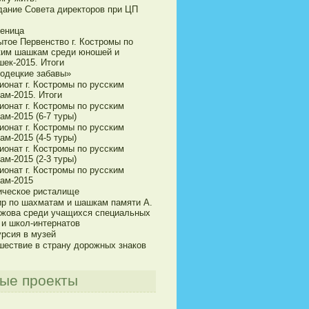
дание Совета директоров при ЦП
еница
ытое Первенство г. Костромы по
ким шашкам среди юношей и
шек-2015. Итоги
одецкие забавы»
ионат г. Костромы по русским
ам-2015. Итоги
ионат г. Костромы по русским
м-2015 (6-7 туры)
ионат г. Костромы по русским
м-2015 (4-5 туры)
ионат г. Костромы по русским
м-2015 (2-3 туры)
ионат г. Костромы по русским
ам-2015
ическое ристалище
ир по шахматам и шашкам памяти А.
ижова среди учащихся специальных
 и школ-интернатов
урсия в музей
шествие в страну дорожных знаков
ые проекты