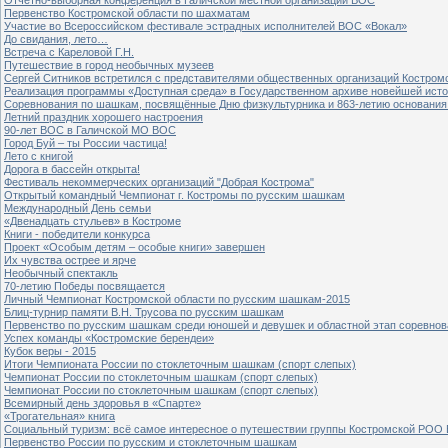
Первенство Костромской области по шахматам
Участие во Всероссийском фестивале эстрадных исполнителей ВОС «Вокал»
До свидания, лето…
Встреча с Кареловой Г.Н.
Путешествие в город необычных музеев
Сергей Ситников встретился с представителями общественных организаций Костром
Реализация программы «Доступная среда» в Государственном архиве новейшей исто
Соревнования по шашкам, посвящённые Дню физкультурника и 863-летию основания 
Летний праздник хорошего настроения
90-лет ВОС в Галичской МО ВОС
Город Буй – ты России частица!
Лето с книгой
Дорога в бассейн открыта!
Фестиваль некоммерческих организаций "Добрая Кострома"
Открытый командный Чемпионат г. Костромы по русским шашкам
Международный День семьи
«Двенадцать стульев» в Костроме
Книги - победители конкурса
Проект «Особым детям – особые книги» завершен
Их чувства острее и ярче
Необычный спектакль
70-летию Победы посвящается
Личный Чемпионат Костромской области по русским шашкам-2015
Блиц-турнир памяти В.Н. Трусова по русским шашкам
Первенство по русским шашкам среди юношей и девушек и областной этап соревно
Успех команды «Костромские берендеи»
Кубок веры - 2015
Итоги Чемпионата России по стоклеточным шашкам (спорт слепых)
Чемпионат России по стоклеточным шашкам (спорт слепых)
Чемпионат России по стоклеточным шашкам (спорт слепых)
Всемирный день здоровья в «Спарте»
«Трогательная» книга
Социальный туризм: всё самое интересное о путешествии группы Костромской РОО
Первенство России по русским и стоклеточным шашкам