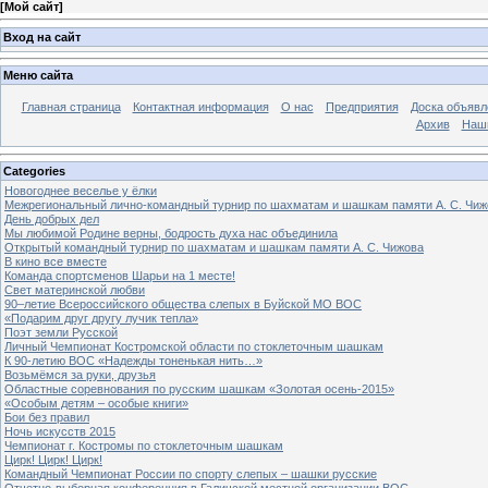
[
Мой сайт
]
Вход на сайт
Меню сайта
Главная страница
Контактная информация
О нас
Предприятия
Доска объявл
Архив
Наш
Categories
Новогоднее веселье у ёлки
Межрегиональный лично-командный турнир по шахматам и шашкам памяти А. С. Чиж
День добрых дел
Мы любимой Родине верны, бодрость духа нас объединила
Открытый командный турнир по шахматам и шашкам памяти А. С. Чижова
В кино все вместе
Команда спортсменов Шарьи на 1 месте!
Свет материнской любви
90–летие Всероссийского общества слепых в Буйской МО ВОС
«Подарим друг другу лучик тепла»
Поэт земли Русской
Личный Чемпионат Костромской области по стоклеточным шашкам
К 90-летию ВОС «Надежды тоненькая нить…»
Возьмёмся за руки, друзья
Областные соревнования по русским шашкам «Золотая осень-2015»
«Особым детям – особые книги»
Бои без правил
Ночь искусств 2015
Чемпионат г. Костромы по стоклеточным шашкам
Цирк! Цирк! Цирк!
Командный Чемпионат России по спорту слепых – шашки русские
Отчетно-выборная конференция в Галичской местной организации ВОС