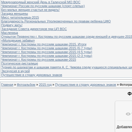
Международный женский День в Галичской МО ВОС
Чемпионат России по русским шашкам (спорт слепых)
Без милых женщин счастья не видать!
Загадка женщины
Мисс читательница-2015
Благодарность Региональных Уполномоченных по правам ребенка ЦФО
Подвигу жить!
Заседание Совета директоров при ЦП ВОС
Масленица
Открытое Первенство г. Костромы по русским шашкам среди юношей и девушек-2015
«Молодецкие забавы»
Чемпионат г. Костромы по русским шашкам-2015. Итоги
Чемпионат г. Костромы по русским шашкам-2015 (6-7 туры)
Чемпионат г. Костромы по русским шашкам-2015 (4-5 туры)
Чемпионат г. Костромы по русским шашкам-2015 (2-3 туры)
Чемпионат г. Костромы по русским шашкам-2015
Поэтическое ристалище
Турнир по шахматам и шашкам памяти А. С. Чижова среди учащихся специальных шк
Экскурсия в музей
Путешествие в страну дорожных знаков
Главная
»
Фотоальбом
»
2015 год
»
Путешествие в страну дорожных знаков
» Фотогра
Ф
Добавле
8