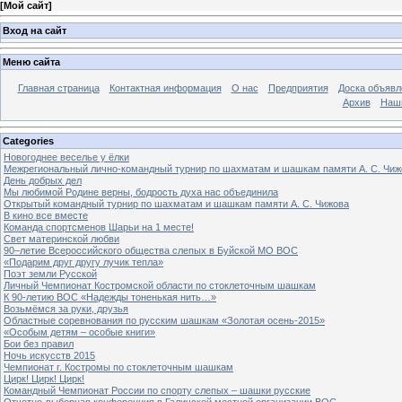
[
Мой сайт
]
Вход на сайт
Меню сайта
Главная страница
Контактная информация
О нас
Предприятия
Доска объявл
Архив
Наш
Categories
Новогоднее веселье у ёлки
Межрегиональный лично-командный турнир по шахматам и шашкам памяти А. С. Чиж
День добрых дел
Мы любимой Родине верны, бодрость духа нас объединила
Открытый командный турнир по шахматам и шашкам памяти А. С. Чижова
В кино все вместе
Команда спортсменов Шарьи на 1 месте!
Свет материнской любви
90–летие Всероссийского общества слепых в Буйской МО ВОС
«Подарим друг другу лучик тепла»
Поэт земли Русской
Личный Чемпионат Костромской области по стоклеточным шашкам
К 90-летию ВОС «Надежды тоненькая нить…»
Возьмёмся за руки, друзья
Областные соревнования по русским шашкам «Золотая осень-2015»
«Особым детям – особые книги»
Бои без правил
Ночь искусств 2015
Чемпионат г. Костромы по стоклеточным шашкам
Цирк! Цирк! Цирк!
Командный Чемпионат России по спорту слепых – шашки русские
Отчетно-выборная конференция в Галичской местной организации ВОС