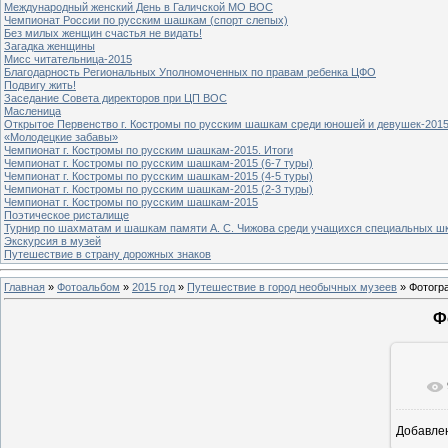
Международный женский День в Галичской МО ВОС
Чемпионат России по русским шашкам (спорт слепых)
Без милых женщин счастья не видать!
Загадка женщины
Мисс читательница-2015
Благодарность Региональных Уполномоченных по правам ребенка ЦФО
Подвигу жить!
Заседание Совета директоров при ЦП ВОС
Масленица
Открытое Первенство г. Костромы по русским шашкам среди юношей и девушек-2015
«Молодецкие забавы»
Чемпионат г. Костромы по русским шашкам-2015. Итоги
Чемпионат г. Костромы по русским шашкам-2015 (6-7 туры)
Чемпионат г. Костромы по русским шашкам-2015 (4-5 туры)
Чемпионат г. Костромы по русским шашкам-2015 (2-3 туры)
Чемпионат г. Костромы по русским шашкам-2015
Поэтическое ристалище
Турнир по шахматам и шашкам памяти А. С. Чижова среди учащихся специальных шк
Экскурсия в музей
Путешествие в страну дорожных знаков
Главная
»
Фотоальбом
»
2015 год
»
Путешествие в город необычных музеев
» Фотогр
Ф
Добавле
8