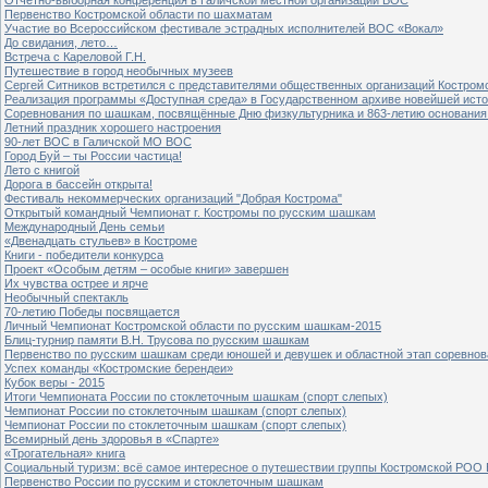
Первенство Костромской области по шахматам
Участие во Всероссийском фестивале эстрадных исполнителей ВОС «Вокал»
До свидания, лето…
Встреча с Кареловой Г.Н.
Путешествие в город необычных музеев
Сергей Ситников встретился с представителями общественных организаций Костром
Реализация программы «Доступная среда» в Государственном архиве новейшей исто
Соревнования по шашкам, посвящённые Дню физкультурника и 863-летию основания 
Летний праздник хорошего настроения
90-лет ВОС в Галичской МО ВОС
Город Буй – ты России частица!
Лето с книгой
Дорога в бассейн открыта!
Фестиваль некоммерческих организаций "Добрая Кострома"
Открытый командный Чемпионат г. Костромы по русским шашкам
Международный День семьи
«Двенадцать стульев» в Костроме
Книги - победители конкурса
Проект «Особым детям – особые книги» завершен
Их чувства острее и ярче
Необычный спектакль
70-летию Победы посвящается
Личный Чемпионат Костромской области по русским шашкам-2015
Блиц-турнир памяти В.Н. Трусова по русским шашкам
Первенство по русским шашкам среди юношей и девушек и областной этап соревно
Успех команды «Костромские берендеи»
Кубок веры - 2015
Итоги Чемпионата России по стоклеточным шашкам (спорт слепых)
Чемпионат России по стоклеточным шашкам (спорт слепых)
Чемпионат России по стоклеточным шашкам (спорт слепых)
Всемирный день здоровья в «Спарте»
«Трогательная» книга
Социальный туризм: всё самое интересное о путешествии группы Костромской РОО
Первенство России по русским и стоклеточным шашкам