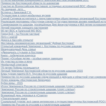
Первенство Костромской области по шахматам
Участие во Всероссийском фестивале эстрадных исполнителей ВОС «Вокал»
До свидания, лето…
Встреча с Кареловой Г.Н.
Путешествие в город необычных музеев
Сергей Ситников встретился с представителями общественных организаций Костром
Реализация программы «Доступная среда» в Государственном архиве новейшей исто
Соревнования по шашкам, посвящённые Дню физкультурника и 863-летию основания 
Летний праздник хорошего настроения
90-лет ВОС в Галичской МО ВОС
Город Буй – ты России частица!
Лето с книгой
Дорога в бассейн открыта!
Фестиваль некоммерческих организаций "Добрая Кострома"
Открытый командный Чемпионат г. Костромы по русским шашкам
Международный День семьи
«Двенадцать стульев» в Костроме
Книги - победители конкурса
Проект «Особым детям – особые книги» завершен
Их чувства острее и ярче
Необычный спектакль
70-летию Победы посвящается
Личный Чемпионат Костромской области по русским шашкам-2015
Блиц-турнир памяти В.Н. Трусова по русским шашкам
Первенство по русским шашкам среди юношей и девушек и областной этап соревно
Успех команды «Костромские берендеи»
Кубок веры - 2015
Итоги Чемпионата России по стоклеточным шашкам (спорт слепых)
Чемпионат России по стоклеточным шашкам (спорт слепых)
Чемпионат России по стоклеточным шашкам (спорт слепых)
Всемирный день здоровья в «Спарте»
«Трогательная» книга
Социальный туризм: всё самое интересное о путешествии группы Костромской РОО
Первенство России по русским и стоклеточным шашкам