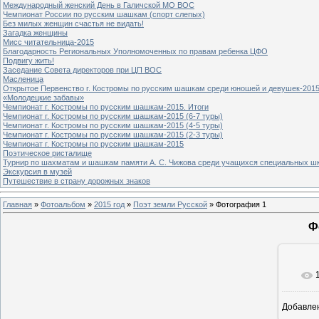
Международный женский День в Галичской МО ВОС
Чемпионат России по русским шашкам (спорт слепых)
Без милых женщин счастья не видать!
Загадка женщины
Мисс читательница-2015
Благодарность Региональных Уполномоченных по правам ребенка ЦФО
Подвигу жить!
Заседание Совета директоров при ЦП ВОС
Масленица
Открытое Первенство г. Костромы по русским шашкам среди юношей и девушек-2015
«Молодецкие забавы»
Чемпионат г. Костромы по русским шашкам-2015. Итоги
Чемпионат г. Костромы по русским шашкам-2015 (6-7 туры)
Чемпионат г. Костромы по русским шашкам-2015 (4-5 туры)
Чемпионат г. Костромы по русским шашкам-2015 (2-3 туры)
Чемпионат г. Костромы по русским шашкам-2015
Поэтическое ристалище
Турнир по шахматам и шашкам памяти А. С. Чижова среди учащихся специальных шк
Экскурсия в музей
Путешествие в страну дорожных знаков
Главная
»
Фотоальбом
»
2015 год
»
Поэт земли Русской
» Фотография 1
Ф
Добавле
8