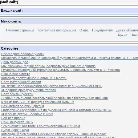
[
Мой сайт
]
Вход на сайт
Меню сайта
Главная страница
Контактная информация
О нас
Предприятия
Доска объявл
Архив
Наш
Categories
Новогоднее веселье у ёлки
Межрегиональный лично-командный турнир по шахматам и шашкам памяти А. С. Чиж
День добрых дел
Мы любимой Родине верны, бодрость духа нас объединила
Открытый командный турнир по шахматам и шашкам памяти А. С. Чижова
В кино все вместе
Команда спортсменов Шарьи на 1 месте!
Свет материнской любви
90–летие Всероссийского общества слепых в Буйской МО ВОС
«Подарим друг другу лучик тепла»
Поэт земли Русской
Личный Чемпионат Костромской области по стоклеточным шашкам
К 90-летию ВОС «Надежды тоненькая нить…»
Возьмёмся за руки, друзья
Областные соревнования по русским шашкам «Золотая осень-2015»
«Особым детям – особые книги»
Бои без правил
Ночь искусств 2015
Чемпионат г. Костромы по стоклеточным шашкам
Цирк! Цирк! Цирк!
Командный Чемпионат России по спорту слепых – шашки русские
Отчетно-выборная конференция в Галичской местной организации ВОС