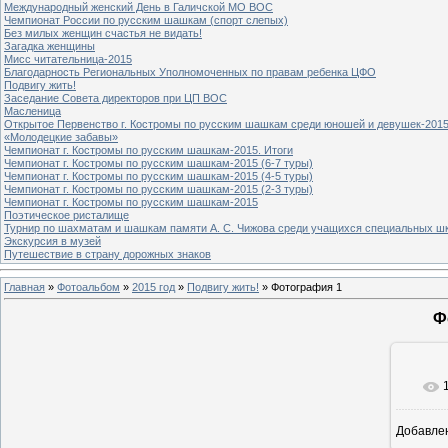
Международный женский День в Галичской МО ВОС
Чемпионат России по русским шашкам (спорт слепых)
Без милых женщин счастья не видать!
Загадка женщины
Мисс читательница-2015
Благодарность Региональных Уполномоченных по правам ребенка ЦФО
Подвигу жить!
Заседание Совета директоров при ЦП ВОС
Масленица
Открытое Первенство г. Костромы по русским шашкам среди юношей и девушек-2015
«Молодецкие забавы»
Чемпионат г. Костромы по русским шашкам-2015. Итоги
Чемпионат г. Костромы по русским шашкам-2015 (6-7 туры)
Чемпионат г. Костромы по русским шашкам-2015 (4-5 туры)
Чемпионат г. Костромы по русским шашкам-2015 (2-3 туры)
Чемпионат г. Костромы по русским шашкам-2015
Поэтическое ристалище
Турнир по шахматам и шашкам памяти А. С. Чижова среди учащихся специальных шк
Экскурсия в музей
Путешествие в страну дорожных знаков
Главная
»
Фотоальбом
»
2015 год
»
Подвигу жить!
» Фотография 1
Ф
Добавле
8