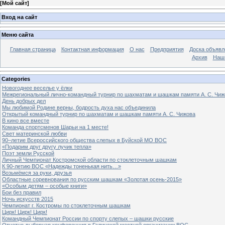
[
Мой сайт
]
Вход на сайт
Меню сайта
Главная страница
Контактная информация
О нас
Предприятия
Доска объявл
Архив
Наш
Categories
Новогоднее веселье у ёлки
Межрегиональный лично-командный турнир по шахматам и шашкам памяти А. С. Чиж
День добрых дел
Мы любимой Родине верны, бодрость духа нас объединила
Открытый командный турнир по шахматам и шашкам памяти А. С. Чижова
В кино все вместе
Команда спортсменов Шарьи на 1 месте!
Свет материнской любви
90–летие Всероссийского общества слепых в Буйской МО ВОС
«Подарим друг другу лучик тепла»
Поэт земли Русской
Личный Чемпионат Костромской области по стоклеточным шашкам
К 90-летию ВОС «Надежды тоненькая нить…»
Возьмёмся за руки, друзья
Областные соревнования по русским шашкам «Золотая осень-2015»
«Особым детям – особые книги»
Бои без правил
Ночь искусств 2015
Чемпионат г. Костромы по стоклеточным шашкам
Цирк! Цирк! Цирк!
Командный Чемпионат России по спорту слепых – шашки русские
Отчетно-выборная конференция в Галичской местной организации ВОС