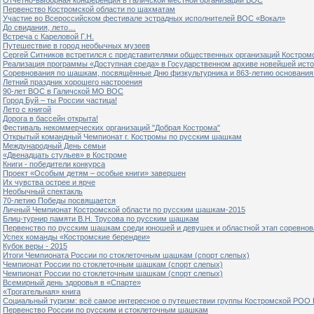
Первенство Костромской области по шахматам
Участие во Всероссийском фестивале эстрадных исполнителей ВОС «Вокал»
До свидания, лето…
Встреча с Кареловой Г.Н.
Путешествие в город необычных музеев
Сергей Ситников встретился с представителями общественных организаций Костром
Реализация программы «Доступная среда» в Государственном архиве новейшей исто
Соревнования по шашкам, посвящённые Дню физкультурника и 863-летию основания 
Летний праздник хорошего настроения
90-лет ВОС в Галичской МО ВОС
Город Буй – ты России частица!
Лето с книгой
Дорога в бассейн открыта!
Фестиваль некоммерческих организаций "Добрая Кострома"
Открытый командный Чемпионат г. Костромы по русским шашкам
Международный День семьи
«Двенадцать стульев» в Костроме
Книги - победители конкурса
Проект «Особым детям – особые книги» завершен
Их чувства острее и ярче
Необычный спектакль
70-летию Победы посвящается
Личный Чемпионат Костромской области по русским шашкам-2015
Блиц-турнир памяти В.Н. Трусова по русским шашкам
Первенство по русским шашкам среди юношей и девушек и областной этап соревно
Успех команды «Костромские берендеи»
Кубок веры - 2015
Итоги Чемпионата России по стоклеточным шашкам (спорт слепых)
Чемпионат России по стоклеточным шашкам (спорт слепых)
Чемпионат России по стоклеточным шашкам (спорт слепых)
Всемирный день здоровья в «Спарте»
«Трогательная» книга
Социальный туризм: всё самое интересное о путешествии группы Костромской РОО
Первенство России по русским и стоклеточным шашкам