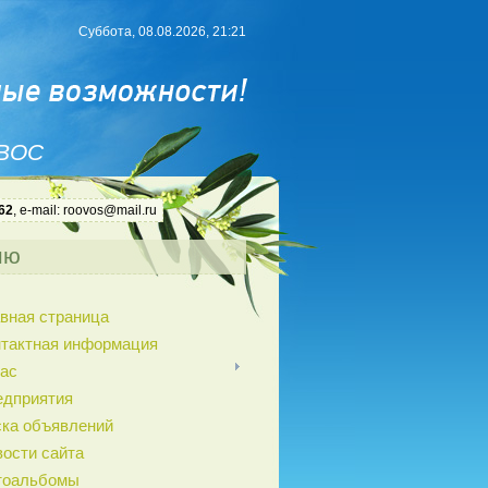
Суббота, 08.08.2026, 21:21
 ВОС
62
, e-mail: roovos@mail.ru
ню
вная страница
нтактная информация
ас
едприятия
ка объявлений
ости сайта
тоальбомы