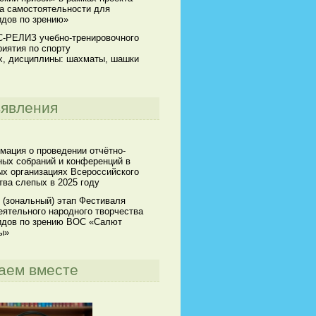
а самостоятельности для
идов по зрению»
-РЕЛИЗ учебно-тренировочного
иятия по спорту
х, дисциплины: шахматы, шашки
явления
мация о проведении отчётно-
ных собраний и конференций в
х организациях Всероссийского
ва слепых в 2025 году
 (зональный) этап Фестиваля
ятельного народного творчества
идов по зрению ВОС «Салют
ы»
аем вместе