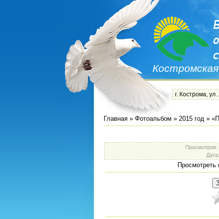
Костромская
г. Кострома, ул.
Главная
»
Фотоальбом
»
2015 год
»
«П
Просмотров
:
Дата
Просмотреть 