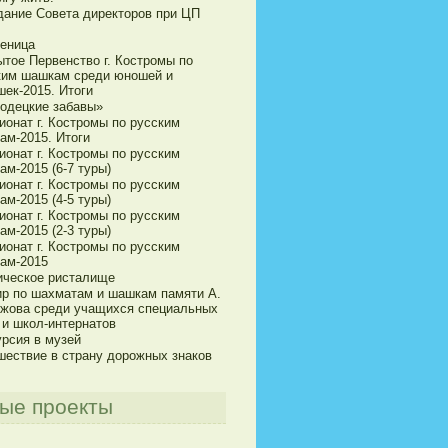
дание Совета директоров при ЦП
еница
ытое Первенство г. Костромы по
ким шашкам среди юношей и
шек-2015. Итоги
одецкие забавы»
ионат г. Костромы по русским
ам-2015. Итоги
ионат г. Костромы по русским
м-2015 (6-7 туры)
ионат г. Костромы по русским
м-2015 (4-5 туры)
ионат г. Костромы по русским
м-2015 (2-3 туры)
ионат г. Костромы по русским
ам-2015
ическое ристалище
ир по шахматам и шашкам памяти А.
ижова среди учащихся специальных
 и школ-интернатов
урсия в музей
шествие в страну дорожных знаков
ые проекты