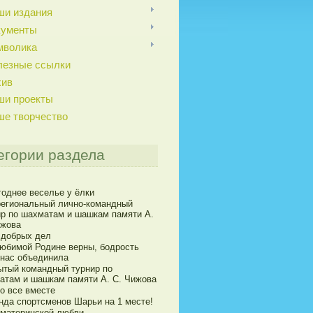
ши издания
кументы
мволика
лезные ссылки
хив
ши проекты
ше творчество
егории раздела
годнее веселье у ёлки
егиональный лично-командный
ир по шахматам и шашкам памяти А.
ижова
 добрых дел
юбимой Родине верны, бодрость
 нас объединила
ытый командный турнир по
атам и шашкам памяти А. С. Чижова
о все вместе
нда спортсменов Шарьи на 1 месте!
 материнской любви