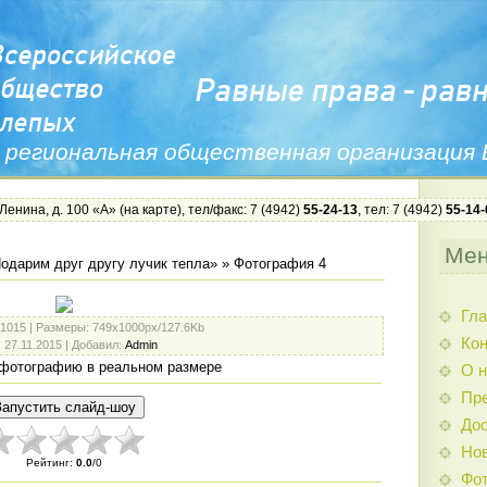
 региональная общественная организация
 Ленина, д. 100 «А» (
на карте
), тел/факс: 7 (4942)
55-24-13
, тел: 7 (4942)
55-14-
Ме
одарим друг другу лучик тепла»
» Фотография 4
Гла
 1015 |
Размеры
: 749x1000px/127.6Kb
Ко
: 27.11.2015 |
Добавил
:
Admin
фотографию в реальном размере
О н
Пр
Дос
Нов
Рейтинг
:
0.0
/
0
Фо