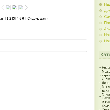
На
До
Си
ая
|
1
2
[
3
]
4
5
6
|
Следующая »
По
Ар
На
На
Кат
Ново
Межр
турн
С. Ч
День
Мы л
духа
Откр
шахм
В кин
Кома
Свет