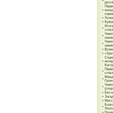
русс
Перв
юнош
соре
Успе
Кубок
Итог
сток
Чемп
шашк
Чемп
шашк
Всем
«Трог
Соци
инте
Кост
Перв
сток
Межд
Гали
Чемп
(спор
Без 
Зага
Мисс
Благ
Упол
Подв