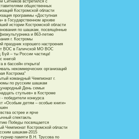
ей Ситников встретился с
ставителями общественных
низаций Костромской области
изация программы «Доступная
а» в Государственном архиве
йшей истории Костромской области
внования по шашкам, посвящённые
физкультурника и 863-летию
ания г. Костромы
ий праздник хорошего настроения
ет ВОС в Галичской МО ВОС
 Буй – ты России частица!
с книгой
а в бассейн открыта!
иваль некоммерческих организаций
рая Кострома"
ытый командный Чемпионат г.
ромы по русским шашкам
ународный День семьи
надцать стульев» в Костроме
 - победители конкурса
кт «Особым детям – особые книги»
ршен
вства острее и ярче
ычный спектакль
етию Победы посвящается
ый Чемпионат Костромской области
усским шашкам-2015
турнир памяти В.Н. Трусова по