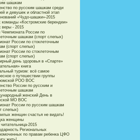
ким шашкам
енство по русским шашкам среди
ей и девушек и областной этап
внований «Чудо-шашки»-2015
х команды «Костромские берендеи»
 веры - 2015
и Чемпионата России по
леточным шашкам (спорт слепых)
ионат России по стоклеточным
ам (спорт слепых)
ионат России по стоклеточным
ам (спорт слепых)
ирный день здоровья в «Спарте»
ательная» книга
альный туризм: всё самое
ресное о путешествии группы
ромской РОО ВОС
енство России по русским и
леточным шашкам
ународный женский День в
чской МО ВОС
ионат России по русским шашкам
т слепых)
милых женщин счастья не видать!
дка женщины
 читательница-2015
одарность Региональных
номоченных по правам ребенка ЦФО
игу жить!