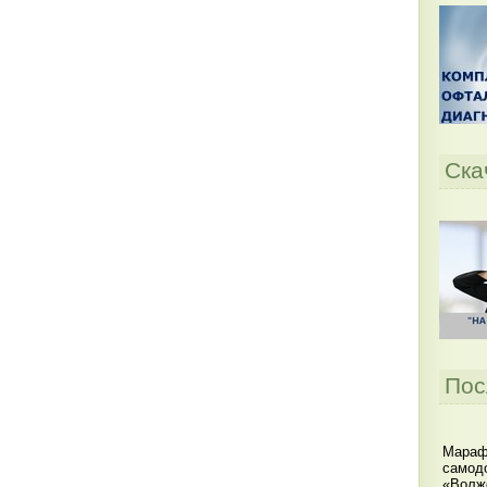
Ска
Пос
Мараф
самодо
«Волжс