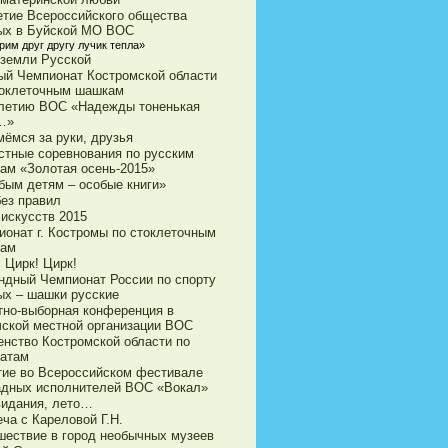
етие Всероссийского общества
ых в Буйской МО ВОС
рим друг другу лучик тепла»
 земли Русской
ый Чемпионат Костромской области
токлеточным шашкам
-летию ВОС «Надежды тоненькая
…»
мёмся за руки, друзья
стные соревнования по русским
ам «Золотая осень-2015»
бым детям – особые книги»
без правил
 искусств 2015
ионат г. Костромы по стоклеточным
ам
 Цирк! Цирк!
ндный Чемпионат России по спорту
ых – шашки русские
тно-выборная конференция в
чской местной организации ВОС
енство Костромской области по
атам
тие во Всероссийском фестивале
адных исполнителей ВОС «Вокал»
видания, лето…
ча с Кареловой Г.Н.
шествие в город необычных музеев