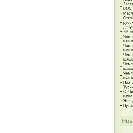
Засе
ВОС
Масл
Откр
русс
деву
«Мол
Чемп
шашк
Чемп
шашка
Чемп
шашка
Чемп
шашка
Чемп
шашк
Поэт
Турн
С. Ч
школ
Экск
Путе
Нов