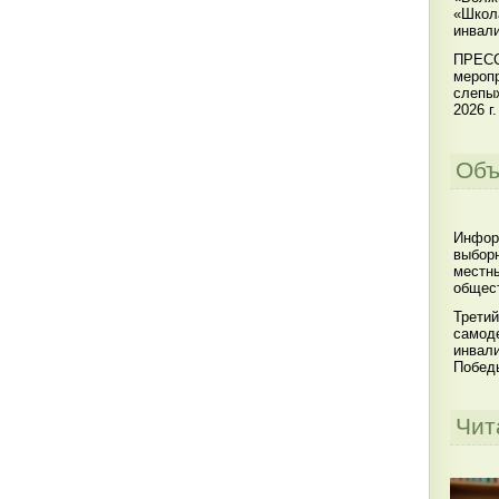
«Школ
инвал
ПРЕСС
меропр
слепы
2026 г.
Объ
Инфор
выбор
местны
общест
Третий
самоде
инвал
Побед
Чит