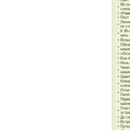
90–л
слеп
«Пода
Поэт
Личн
по с
К 90
нить
Возь
Обла
шашк
«Осо
Бои 
Ночь
Чемп
шашк
Цирк!
Кома
слеп
Отче
Гали
Перв
шахм
Учас
эстр
До с
Встре
Путе