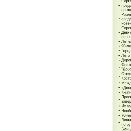
Серг
пред
орга
Реал
сред
нове
Соре
Дню 
основ
Летн
90-л
Город
Лето 
Дорог
Фест
"Доб
Откр
Кост
Межд
«Две
Книги
Прое
заве
Их чу
Необ
70-л
Личн
по р
Блиц-